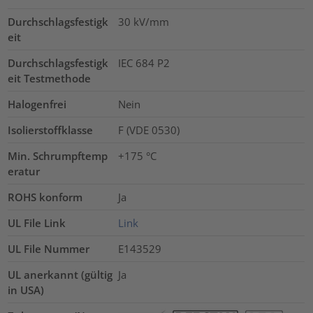
Durchschlagsfestigk
30
kV/mm
eit
Durchschlagsfestigk
IEC 684 P2
eit Testmethode
Halogenfrei
Nein
Isolierstoffklasse
F (VDE 0530)
Min. Schrumpftemp
+175 °C
eratur
ROHS konform
Ja
UL File Link
Link
UL File Nummer
E143529
UL anerkannt (gültig
Ja
in USA)