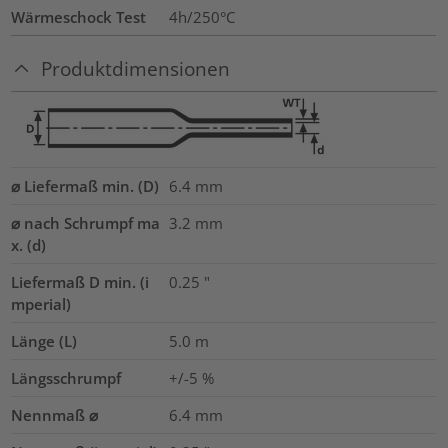
Wärmeschock Test
4h/250°C
Produktdimensionen
⌀ Liefermaß min. (D)
6.4
mm
⌀ nach Schrumpf ma
3.2
mm
x. (d)
Liefermaß D min. (i
0.25
"
mperial)
Länge (L)
5.0
m
Längsschrumpf
+/-5 %
Nennmaß ⌀
6.4
mm