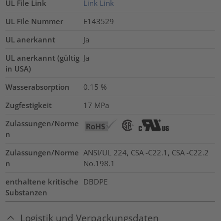
UL File Link
Link
Link
UL File Nummer
E143529
UL anerkannt
Ja
UL anerkannt (gültig
Ja
in USA)
Wasserabsorption
0.15
%
Zugfestigkeit
17
MPa
Zulassungen/Norme
n
Zulassungen/Norme
ANSI/UL 224, CSA -C22.1, CSA -C22.2
n
No.198.1
enthaltene kritische
DBDPE
Substanzen
Logistik und Verpackungsdaten