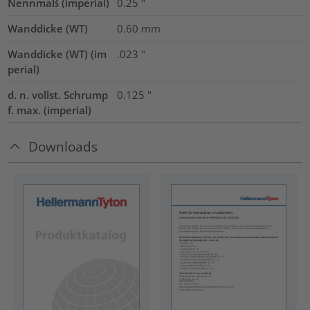
Nennmaß (imperial)
0.25
"
Wanddicke (WT)
0.60
mm
Wanddicke (WT) (im
.023
"
perial)
d. n. vollst. Schrump
0.125
"
f. max. (imperial)
Downloads