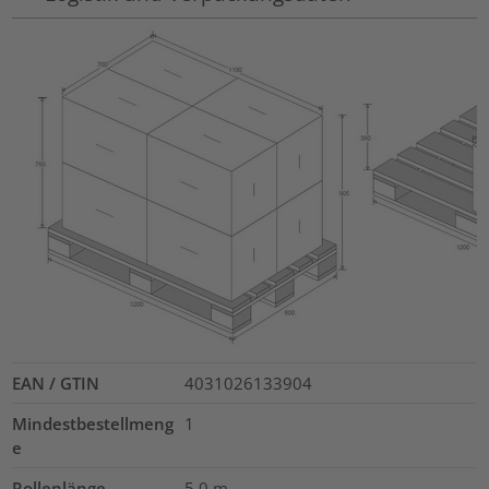
EAN / GTIN
4031026133904
Mindestbestellmeng
1
e
Rollenlänge
5.0
m