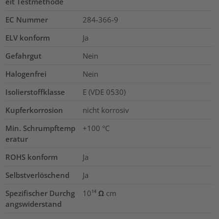
eit Testmethode
EC Nummer
284-366-9
ELV konform
Ja
Gefahrgut
Nein
Halogenfrei
Nein
Isolierstoffklasse
E (VDE 0530)
Kupferkorrosion
nicht korrosiv
Min. Schrumpftemp
+100 °C
eratur
ROHS konform
Ja
Selbstverlöschend
Ja
Spezifischer Durchg
10¹⁴ Ω cm
angswiderstand