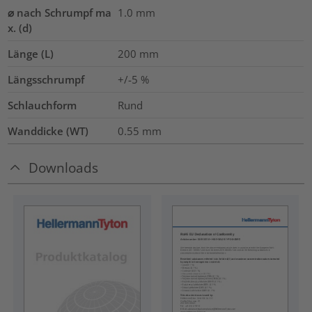
⌀ nach Schrumpf ma
1.0
mm
x. (d)
Länge (L)
200
mm
Längsschrumpf
+/-5 %
Schlauchform
Rund
Wanddicke (WT)
0.55
mm
Downloads