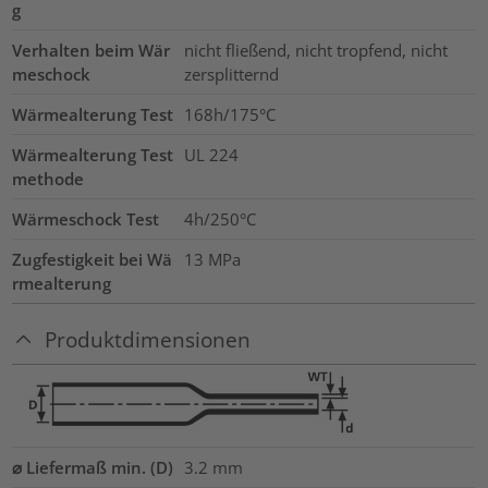
g
Verhalten beim Wär
nicht fließend, nicht tropfend, nicht
meschock
zersplitternd
Wärmealterung Test
168h/175°C
Wärmealterung Test
UL 224
methode
Wärmeschock Test
4h/250°C
Zugfestigkeit bei Wä
13
MPa
rmealterung
Produktdimensionen
⌀ Liefermaß min. (D)
3.2
mm