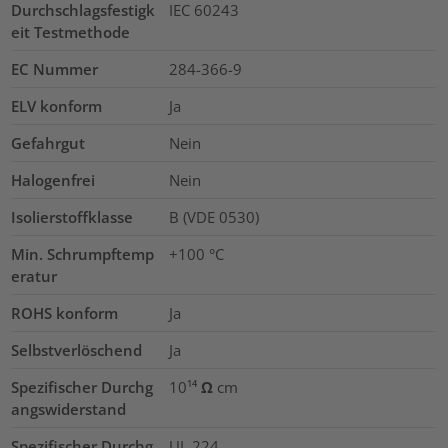
Durchschlagsfestigk
IEC 60243
eit Testmethode
EC Nummer
284-366-9
ELV konform
Ja
Gefahrgut
Nein
Halogenfrei
Nein
Isolierstoffklasse
B (VDE 0530)
Min. Schrumpftemp
+100 °C
eratur
ROHS konform
Ja
Selbstverlöschend
Ja
Spezifischer Durchg
10¹⁴ Ω cm
angswiderstand
Spezifischer Durchg
UL 224