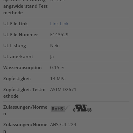
angswiderstand Test
methode
UL File Link
Link
Link
UL File Nummer
E143529
UL Listung
Nein
UL anerkannt
Ja
Wasserabsorption
0.15
%
Zugfestigkeit
14
MPa
Zugfestigkeit Testm
ASTM D2671
ethode
Zulassungen/Norme
n
Zulassungen/Norme
ANSI/UL 224
n