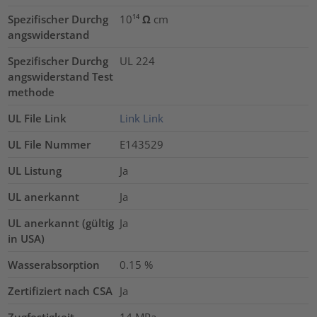
Spezifischer Durchg
10¹⁴ Ω cm
angswiderstand
Spezifischer Durchg
UL 224
angswiderstand Test
methode
UL File Link
Link
Link
UL File Nummer
E143529
UL Listung
Ja
UL anerkannt
Ja
UL anerkannt (gültig
Ja
in USA)
Wasserabsorption
0.15
%
Zertifiziert nach CSA
Ja