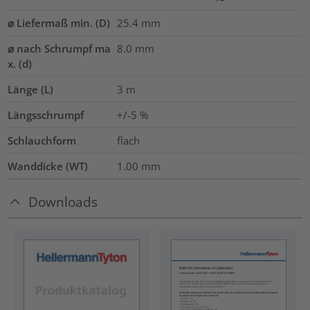
⌀ Liefermaß min. (D)
25.4
mm
⌀ nach Schrumpf ma
8.0
mm
x. (d)
Länge (L)
3
m
Längsschrumpf
+/-5 %
Schlauchform
flach
Wanddicke (WT)
1.00
mm
Downloads