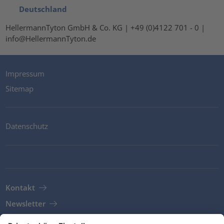
Deutschland
HellermannTyton GmbH & Co. KG | +49 (0)4122 701 - 0 |
info@HellermannTyton.de
Impressum
Sitemap
Datenschutz
Kontakt
Newsletter