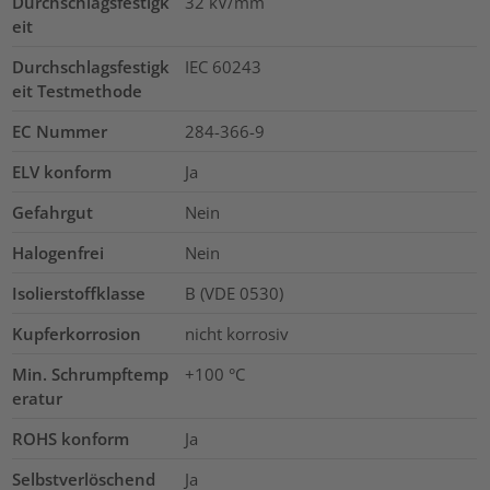
Durchschlagsfestigk
32
kV/mm
eit
Durchschlagsfestigk
IEC 60243
eit Testmethode
EC Nummer
284-366-9
ELV konform
Ja
Gefahrgut
Nein
Halogenfrei
Nein
Isolierstoffklasse
B (VDE 0530)
Kupferkorrosion
nicht korrosiv
Min. Schrumpftemp
+100 °C
eratur
ROHS konform
Ja
Selbstverlöschend
Ja