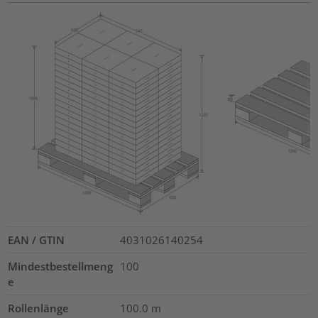
EAN / GTIN
4031026140254
Mindestbestellmeng
100
e
Rollenlänge
100.0
m