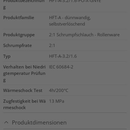
Produktbezeichnun
HFT-A-3.2/1.6-PO-X-GNYE
g
Produktfamilie
HFT-A - dünnwandig,
selbstverlöschend
Produktgruppe
2:1 Schrumpfschlauch - Rollenware
Schrumpfrate
2:1
Typ
HFT-A-3.2/1.6
Verhalten bei Niedri
IEC 60684-2
gtemperatur Prüfun
g
Wärmeschock Test
4h/200°C
Zugfestigkeit bei Wä
13
MPa
rmeschock
Produktdimensionen