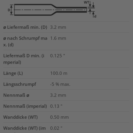
⌀ Liefermaß min. (D)
3.2
mm
⌀ nach Schrumpf ma
1.6
mm
x. (d)
Liefermaß D min. (i
0.125
"
mperial)
Länge (L)
100.0
m
Längsschrumpf
-5 % max.
Nennmaß ⌀
3.2
mm
Nennmaß (imperial)
0.13
"
Wanddicke (WT)
0.50
mm
Wanddicke (WT) (im
0.02
"