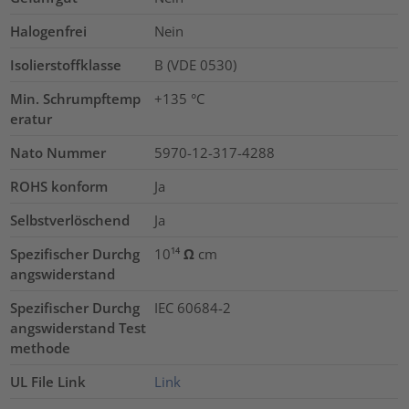
Halogenfrei
Nein
Isolierstoffklasse
B (VDE 0530)
Min. Schrumpftemp
+135 °C
eratur
Nato Nummer
5970-12-317-4288
ROHS konform
Ja
Selbstverlöschend
Ja
Spezifischer Durchg
10¹⁴ Ω cm
angswiderstand
Spezifischer Durchg
IEC 60684-2
angswiderstand Test
methode
UL File Link
Link