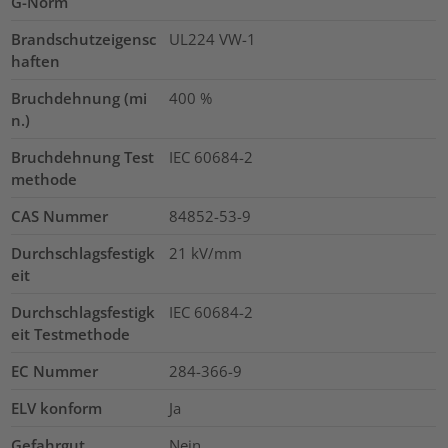
G-Norm
Brandschutzeigensc
UL224 VW-1
haften
Bruchdehnung (mi
400
%
n.)
Bruchdehnung Test
IEC 60684-2
methode
CAS Nummer
84852-53-9
Durchschlagsfestigk
21
kV/mm
eit
Durchschlagsfestigk
IEC 60684-2
eit Testmethode
EC Nummer
284-366-9
ELV konform
Ja
Gefahrgut
Nein