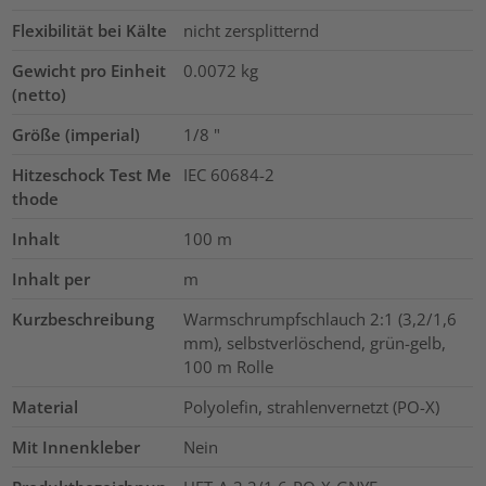
Flexibilität bei Kälte
nicht zersplitternd
Gewicht pro Einheit
0.0072
kg
(netto)
Größe (imperial)
1/8
"
Hitzeschock Test Me
IEC 60684-2
thode
Inhalt
100
m
Inhalt per
m
Kurzbeschreibung
Warmschrumpfschlauch 2:1 (3,2/1,6
mm), selbstverlöschend, grün-gelb,
100 m Rolle
Material
Polyolefin, strahlenvernetzt (PO-X)
Mit Innenkleber
Nein