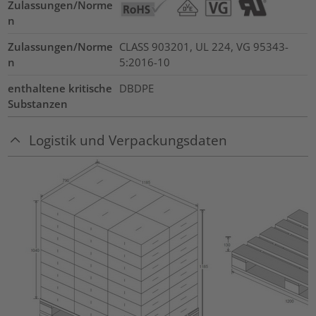
Zulassungen/Norme
n
Zulassungen/Norme
CLASS 903201, UL 224, VG 95343-
n
5:2016-10
enthaltene kritische
DBDPE
Substanzen
Logistik und Verpackungsdaten