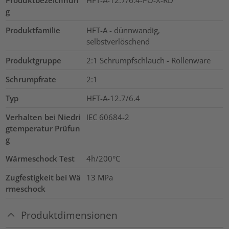
Produktbezeichnun
HFT-A-12.7/6.4-PO-X-RD
g
Produktfamilie
HFT-A - dünnwandig,
selbstverlöschend
Produktgruppe
2:1 Schrumpfschlauch - Rollenware
Schrumpfrate
2:1
Typ
HFT-A-12.7/6.4
Verhalten bei Niedri
IEC 60684-2
gtemperatur Prüfun
g
Wärmeschock Test
4h/200°C
Zugfestigkeit bei Wä
13
MPa
rmeschock
Produktdimensionen