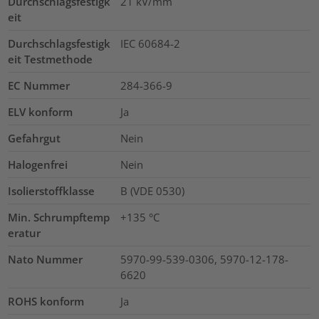
Durchschlagsfestigk
21
kV/mm
eit
Durchschlagsfestigk
IEC 60684-2
eit Testmethode
EC Nummer
284-366-9
ELV konform
Ja
Gefahrgut
Nein
Halogenfrei
Nein
Isolierstoffklasse
B (VDE 0530)
Min. Schrumpftemp
+135 °C
eratur
Nato Nummer
5970-99-539-0306, 5970-12-178-
6620
ROHS konform
Ja