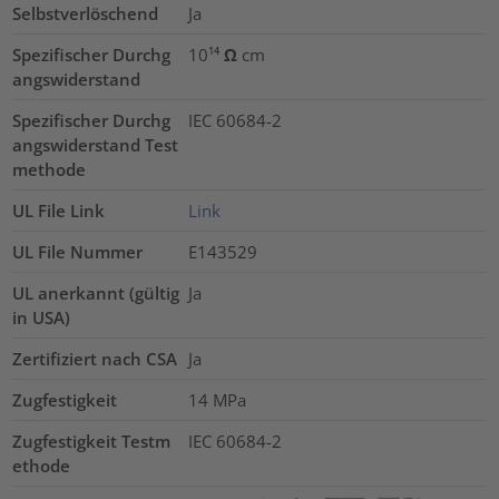
Selbstverlöschend
Ja
Spezifischer Durchg
10¹⁴ Ω cm
angswiderstand
Spezifischer Durchg
IEC 60684-2
angswiderstand Test
methode
UL File Link
Link
UL File Nummer
E143529
UL anerkannt (gültig
Ja
in USA)
Zertifiziert nach CSA
Ja
Zugfestigkeit
14
MPa
Zugfestigkeit Testm
IEC 60684-2
ethode