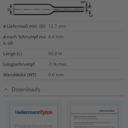
⌀ Liefermaß min. (D)
12.7
mm
⌀ nach Schrumpf ma
6.4
mm
x. (d)
Länge (L)
50.0
m
Längsschrumpf
-5 % max.
Wanddicke (WT)
0.6
mm
Downloads