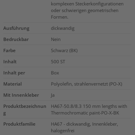
komplexen Steckerkonfigurationen
oder schwierigen geometrischen
Formen.
Ausführung
dickwandig
Bedruckbar
Nein
Farbe
Schwarz (BK)
Inhalt
500
ST
Inhalt per
Box
Material
Polyolefin, strahlenvernetzt (PO-X)
Mit Innenkleber
Ja
Produktbezeichnun
HA67-50.8/8.3 150 mm lengths with
g
Thermochromatic paint-PO-X-BK
Produktfamilie
HA67 - dickwandig, Innenkleber,
halogenfrei