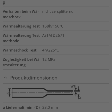
g
Verhalten beim Wär
nicht zersplitternd
meschock
Wärmealterung Test
168h/150°C
Wärmealterung Test
ASTM D2671
methode
Wärmeschock Test
4h/225°C
Zugfestigkeit bei Wä
12
MPa
rmealterung
Produktdimensionen
⌀ Liefermaß min. (D)
33.0
mm