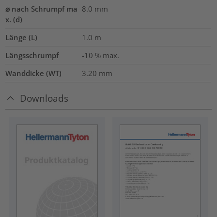
⌀ nach Schrumpf ma
8.0
mm
x. (d)
Länge (L)
1.0
m
Längsschrumpf
-10 % max.
Wanddicke (WT)
3.20
mm
Downloads