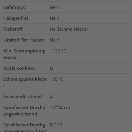
Gefahrgut
Nein
Halogenfrei
Nein
Klebstoff
Heißschmelzkleber
Limited Fire Hazard
Nein
Min. Schrumpftemp
+120 °C
eratur
ROHS konform
Ja
Schmelzpunkt Klebe
+85 °C
r
Selbstverlöschend
Ja
Spezifischer Durchg
10¹⁴ Ω cm
angswiderstand
Spezifischer Durchg
IEC 93
angswiderstand Test