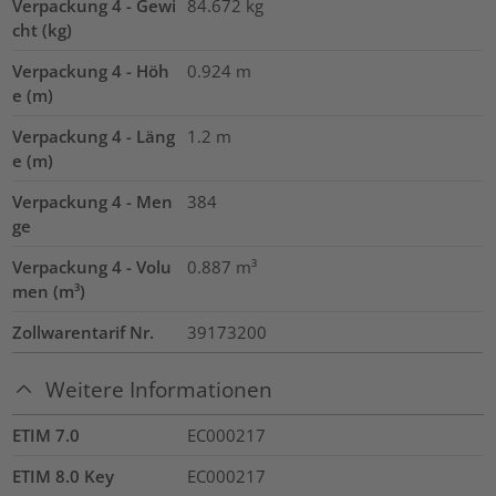
Verpackung 4 - Gewi
84.672
kg
cht (kg)
Verpackung 4 - Höh
0.924
m
e (m)
Verpackung 4 - Läng
1.2
m
e (m)
Verpackung 4 - Men
384
ge
Verpackung 4 - Volu
0.887
m³
men (m³)
Zollwarentarif Nr.
39173200
Weitere Informationen
ETIM 7.0
EC000217
ETIM 8.0 Key
EC000217