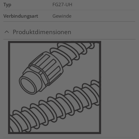
Typ
FG27-UH
Verbindungsart
Gewinde
Produktdimensionen