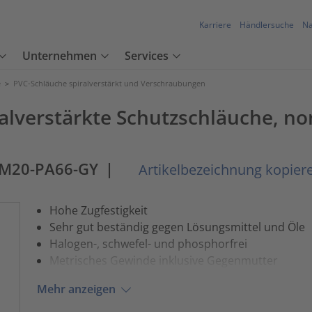
Karriere
Händlersuche
Na
Unternehmen
Services
e
>
PVC-Schläuche spiralverstärkt und Verschraubungen
ralverstärkte Schutzschläuche, 
-M20-PA66-GY
|
Artikelbezeichnung kopier
Hohe Zugfestigkeit
Sehr gut beständig gegen Lösungsmittel und Öle
Halogen-, schwefel- und phosphorfrei
Metrisches Gewinde inklusive Gegenmutter
Mehr anzeigen