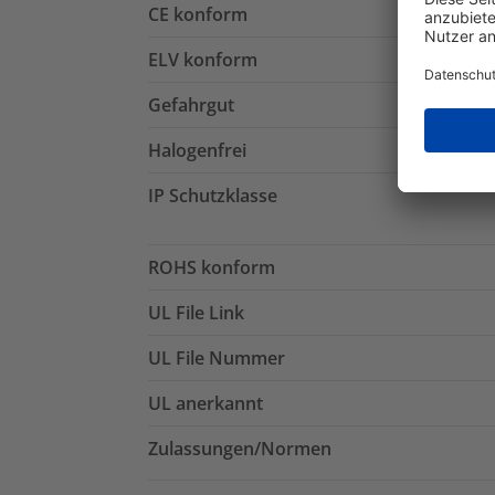
CE konform
ELV konform
Gefahrgut
Halogenfrei
IP Schutzklasse
ROHS konform
UL File Link
UL File Nummer
UL anerkannt
Zulassungen/Normen