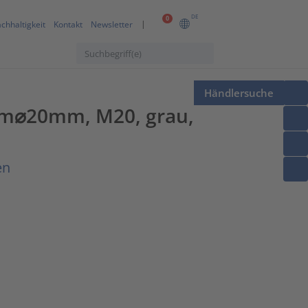
DE
0
chhaltigkeit
Kontakt
Newsletter
Händlersuche
nom⌀20mm, M20, grau,
en