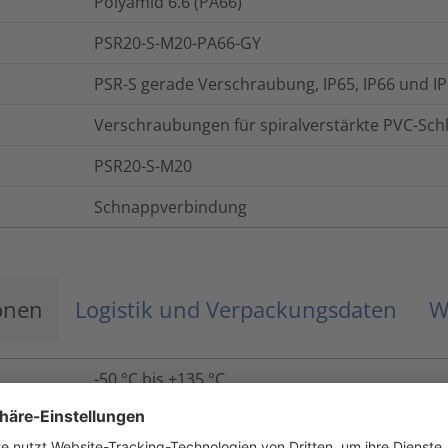
Polyamid 6.6 (PA66)
PSR20-S-M20-PA66-GY
PSR-S gerade Verschraubung, IP65, IP66 und I
Verschraubungen für spiralverstärkte PVC-Sch
PSR20-S-M20
Schnappverbindung
onen
Logistik und Verpackungsdaten
W
-50 °C bis +135 °C
UL94 V2