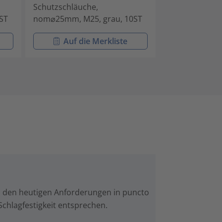
Schutzschläuche,
Schutzschläuc
ST
nom⌀25mm, M25, grau, 10ST
nom⌀32mm, M3
Auf die Merkliste
Auf di
 den heutigen Anforderungen in puncto
Schlagfestigkeit entsprechen.