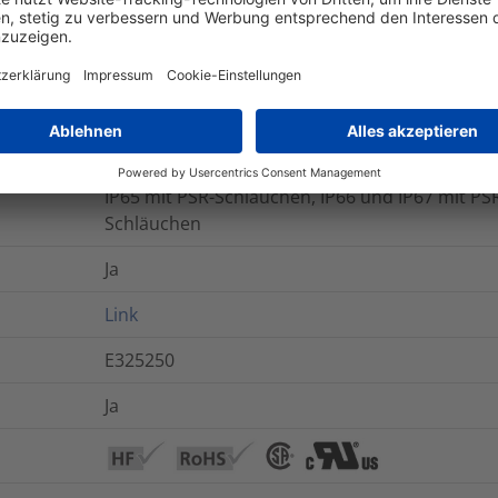
Ja
Ja
Nein
Ja
IP65 mit PSR-Schläuchen, IP66 und IP67 mit PS
Schläuchen
Ja
Link
E325250
Ja