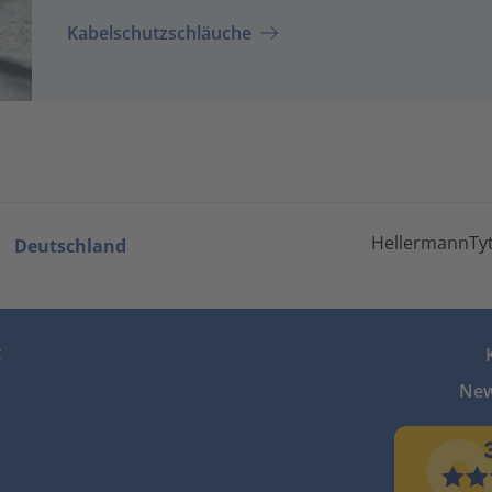
Kabelschutzschläuche
HellermannTyt
Deutschland
z
New