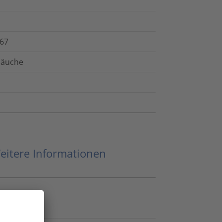
P67
läuche
eitere Informationen