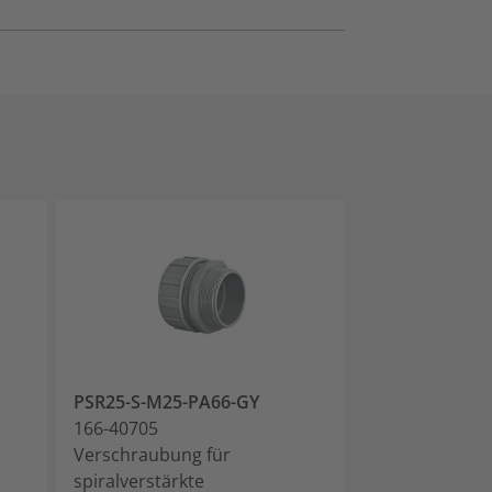
PSR25-S-M25-PA66-GY
PSR32-S-M32-
166-40705
166-40706
Verschraubung für
Verschraubung
spiralverstärkte
spiralverstärk