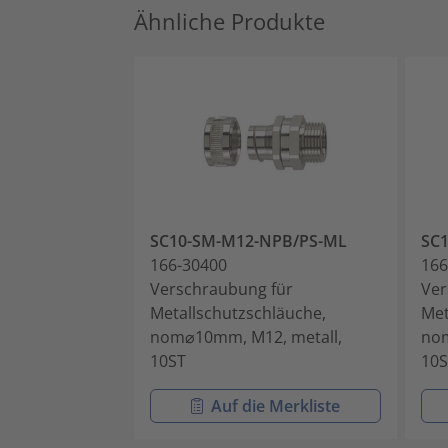
Ähnliche Produkte
SC10-SM-M12-NPB/PS-ML
SC
166-30400
166
Verschraubung für
Ver
Metallschutzschläuche,
Met
nom⌀10mm, M12, metall,
nom
10ST
10S
Auf die Merkliste