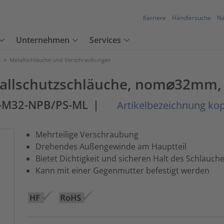
Karriere
Händlersuche
Na
Unternehmen
Services
e
>
Metallschläuche und Verschraubungen
allschutzschläuche, nom⌀32mm, 
M-M32-NPB/PS-ML
|
Artikelbezeichnung ko
Mehrteilige Verschraubung
Drehendes Außengewinde am Hauptteil
Bietet Dichtigkeit und sicheren Halt des Schlauch
Kann mit einer Gegenmutter befestigt werden