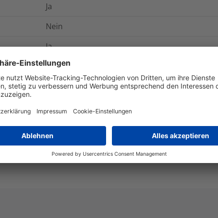
Ja
Nein
Ja
IP40
Ja
6e6589a0-7137-40a9-bb48-2addc677e23a
Lead in Copper alloy
4%