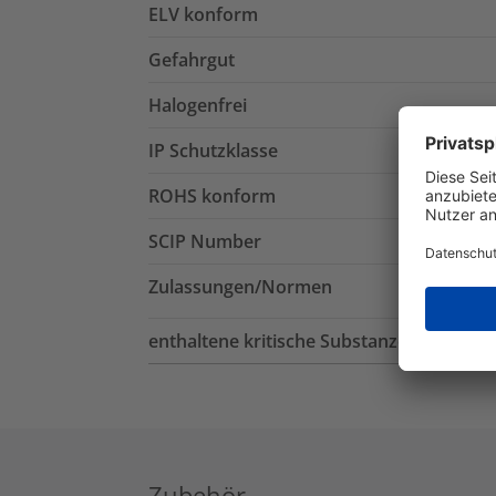
ELV konform
Gefahrgut
Halogenfrei
IP Schutzklasse
ROHS konform
SCIP Number
Zulassungen/Normen
enthaltene kritische Substanzen
Zubehör