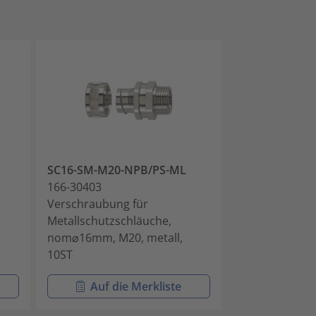
SC16-SM-M20-NPB/PS-ML
SC20-SM-M20
166-30403
166-30404
Verschraubung für
Verschraubung
Metallschutzschläuche,
Metallschutzs
nom⌀16mm, M20, metall,
nom⌀20mm, M2
10ST
10ST
Auf die Merkliste
Auf di