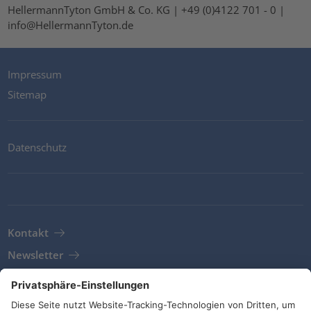
HellermannTyton GmbH & Co. KG | +49 (0)4122 701 - 0 |
info@HellermannTyton.de
Impressum
Sitemap
Datenschutz
Kontakt
Newsletter
AGB