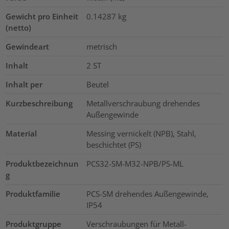
Gewicht pro Einheit
0.14287
kg
(netto)
Gewindeart
metrisch
Inhalt
2
ST
Inhalt per
Beutel
Kurzbeschreibung
Metallverschraubung drehendes
Außengewinde
Material
Messing vernickelt (NPB), Stahl,
beschichtet (PS)
Produktbezeichnun
PCS32-SM-M32-NPB/PS-ML
g
Produktfamilie
PCS-SM drehendes Außengewinde,
IP54
Produktgruppe
Verschraubungen für Metall-