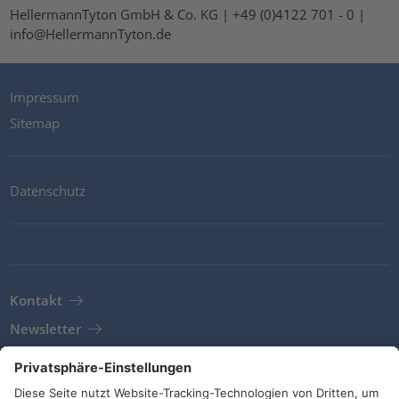
HellermannTyton GmbH & Co. KG | +49 (0)4122 701 - 0 |
info@HellermannTyton.de
Impressum
Sitemap
Datenschutz
Kontakt
Newsletter
AGB