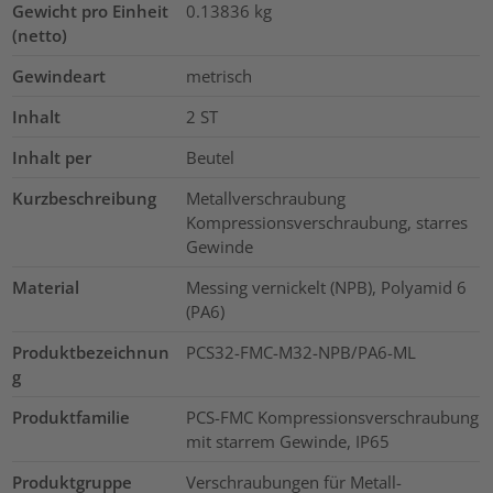
Gewicht pro Einheit
0.13836
kg
(netto)
Gewindeart
metrisch
Inhalt
2
ST
Inhalt per
Beutel
Kurzbeschreibung
Metallverschraubung
Kompressionsverschraubung, starres
Gewinde
Material
Messing vernickelt (NPB), Polyamid 6
(PA6)
Produktbezeichnun
PCS32-FMC-M32-NPB/PA6-ML
g
Produktfamilie
PCS-FMC Kompressionsverschraubung
mit starrem Gewinde, IP65
Produktgruppe
Verschraubungen für Metall-