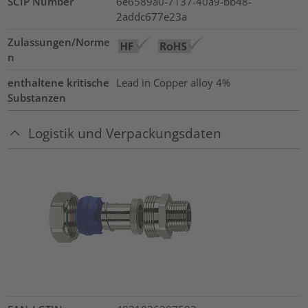
SCIP Number
6e6589a0-7137-40a9-bb48-
2addc677e23a
Zulassungen/Norme
n
enthaltene kritische
Lead in Copper alloy
4%
Substanzen
Logistik und Verpackungsdaten