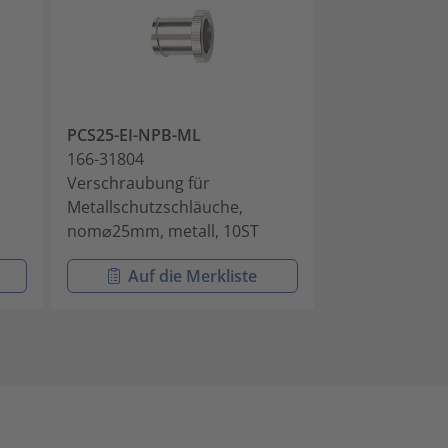
PCS25-EI-NPB-ML
PCS32-EI-NPB
166-31804
166-31805
Verschraubung für
Verschraubung
Metallschutzschläuche,
Metallschutzs
nom⌀25mm, metall, 10ST
nom⌀32mm, me
Auf die Merkliste
Auf di