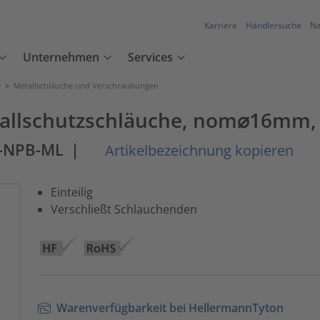
Karriere
Händlersuche
Na
Unternehmen
Services
e
>
Metallschläuche und Verschraubungen
allschutzschläuche, nom⌀16mm, 
I-NPB-ML
|
Artikelbezeichnung kopieren
Einteilig
Verschließt Schlauchenden
Warenverfügbarkeit bei HellermannTyton