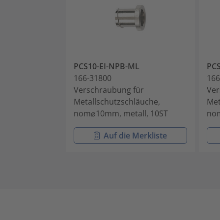
PCS10-EI-NPB-ML
PCS
166-31800
166
Verschraubung für
Ver
Metallschutzschläuche,
Met
nom⌀10mm, metall, 10ST
nom
Auf die Merkliste