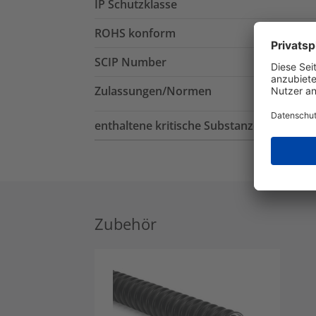
IP Schutzklasse
ROHS konform
SCIP Number
Zulassungen/Normen
enthaltene kritische Substanzen
Zubehör