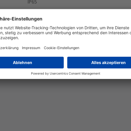
IP65
Ja
6e6589a0-7137-40a9-bb48-2addc677e23a
Lead in Copper alloy
4%