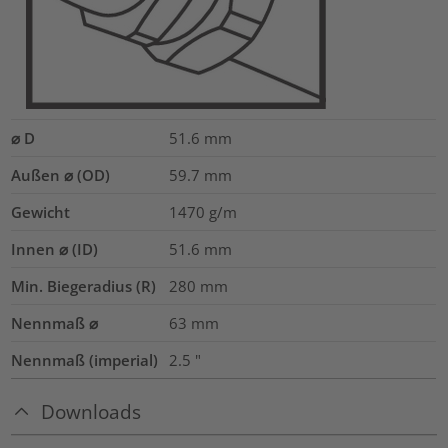
⌀ D
51.6
mm
Außen ⌀ (OD)
59.7
mm
Gewicht
1470
g/m
Innen ⌀ (ID)
51.6
mm
Min. Biegeradius (R)
280
mm
Nennmaß ⌀
63
mm
Nennmaß (imperial)
2.5
"
Downloads