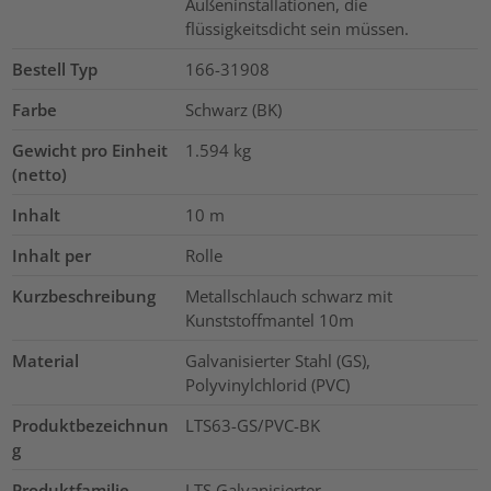
Außeninstallationen, die
flüssigkeitsdicht sein müssen.
Bestell Typ
166-31908
Farbe
Schwarz (BK)
Gewicht pro Einheit
1.594
kg
(netto)
Inhalt
10
m
Inhalt per
Rolle
Kurzbeschreibung
Metallschlauch schwarz mit
Kunststoffmantel 10m
Material
Galvanisierter Stahl (GS),
Polyvinylchlorid (PVC)
Produktbezeichnun
LTS63-GS/PVC-BK
g
Produktfamilie
LTS Galvanisierter