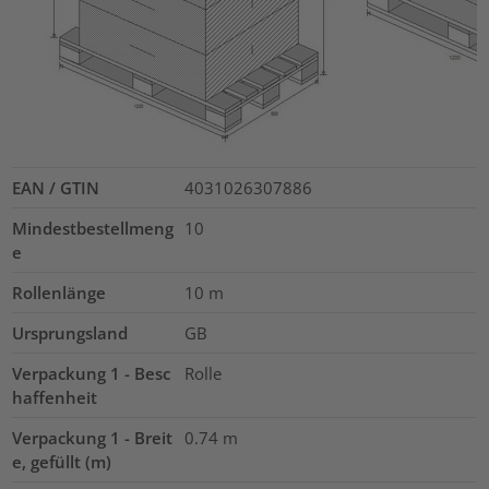
EAN / GTIN
4031026307886
Mindestbestellmeng
10
e
Rollenlänge
10
m
Ursprungsland
GB
Verpackung 1 - Besc
Rolle
haffenheit
Verpackung 1 - Breit
0.74
m
e, gefüllt (m)