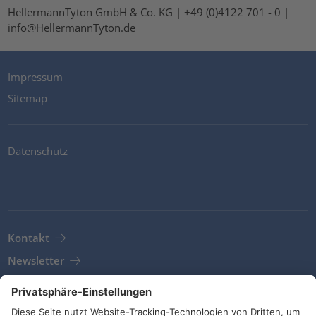
HellermannTyton GmbH & Co. KG | +49 (0)4122 701 - 0 |
info@HellermannTyton.de
Impressum
Sitemap
Datenschutz
Kontakt
Newsletter
AGB