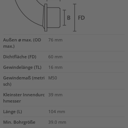
Außen ⌀ max. (OD
76
mm
max.)
Dichtfläche (FD)
60
mm
Gewindelänge (TL)
16
mm
Gewindemaß (metri
M50
sch)
Kleinster Innendurc
39
mm
hmesser
Länge (L)
104
mm
Min. Bohrgröße
39.0
mm