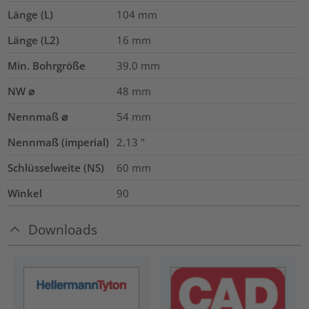
Länge (L)
104
mm
Länge (L2)
16
mm
Min. Bohrgröße
39.0
mm
NW ⌀
48
mm
Nennmaß ⌀
54
mm
Nennmaß (imperial)
2.13
"
Schlüsselweite (NS)
60
mm
Winkel
90
Downloads