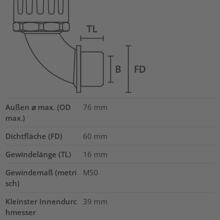
Außen ⌀ max. (OD
76
mm
max.)
Dichtfläche (FD)
60
mm
Gewindelänge (TL)
16
mm
Gewindemaß (metri
M50
sch)
Kleinster Innendurc
39
mm
hmesser