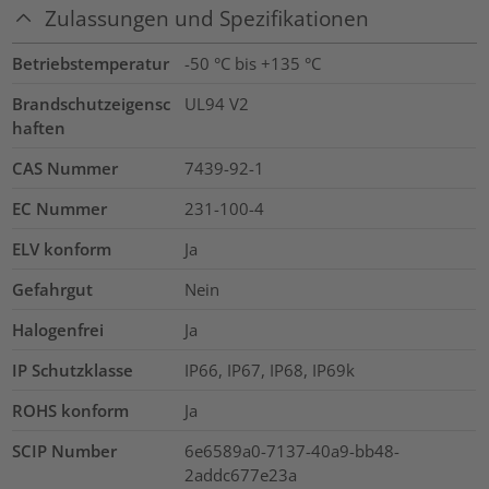
Zulassungen und Spezifikationen
Betriebstemperatur
-50 °C bis +135 °C
Brandschutzeigensc
UL94 V2
haften
CAS Nummer
7439-92-1
EC Nummer
231-100-4
ELV konform
Ja
Gefahrgut
Nein
Halogenfrei
Ja
IP Schutzklasse
IP66, IP67, IP68, IP69k
ROHS konform
Ja
SCIP Number
6e6589a0-7137-40a9-bb48-
2addc677e23a