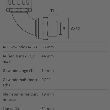
A/F Gewinde (A/F2)
35
mm
Außen ⌀ max. (OD
44
mm
max.)
Gewindelänge (TL)
14
mm
Gewindemaß (metri
PG21
sch)
Kleinster Innendurc
19
mm
hmesser
Länge (L)
81
mm