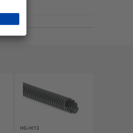
HG-HI13
HG-SW13