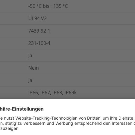
-50 °C bis +135 °C
UL94 V2
7439-92-1
231-100-4
Ja
Nein
Ja
IP66, IP67, IP68, IP69k
Ja
6e6589a0-7137-40a9-bb48-2addc677e23a