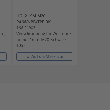
HGL21-SM-M20-
HGL28-SM-M2
PA66/NPB/TPE-BK
PA66/NPB/TP
166-21903
166-21904
re,
Verschraubung für Wellrohre,
Verschraubung
,
nom⌀21mm, M20, schwarz,
nom⌀28mm, M2
10ST
10ST
Auf die Merkliste
Auf di