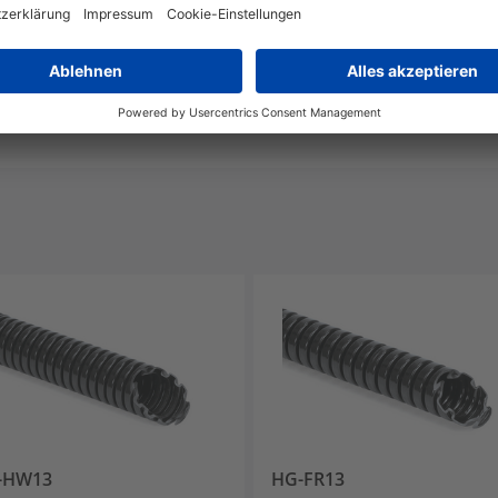
UL-Recognized
Lead in Copper alloy
4%
-HW13
HG-FR13