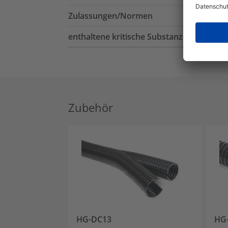
Zulassungen/Normen
enthaltene kritische Substanzen
Zubehör
HG-DC13
HG