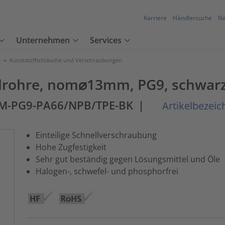
Karriere
Händlersuche
Na
Unternehmen
Services
e
>
Kunststoffschläuche und Verschraubungen
lrohre, nom⌀13mm, PG9, schwarz
SM-PG9-PA66/NPB/TPE-BK
|
Artikelbezeic
Einteilige Schnellverschraubung
Hohe Zugfestigkeit
Sehr gut beständig gegen Lösungsmittel und Öle
Halogen-, schwefel- und phosphorfrei