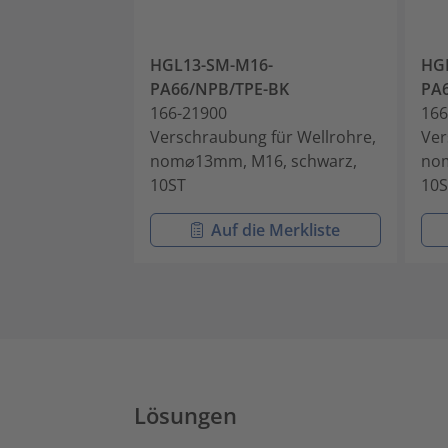
HGL13-SM-M16-
HG
PA66/NPB/TPE-BK
PA
166-21900
166
Verschraubung für Wellrohre,
Ver
nom⌀13mm, M16, schwarz,
nom
10ST
10S
Auf die Merkliste
Lösungen