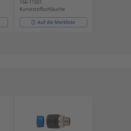
166-11501
166-11102
Kunststoffschläuche
Kunststoffsch
Auf die Merkliste
Auf di