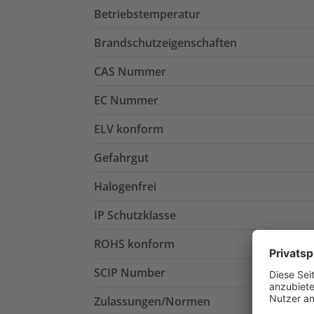
Betriebstemperatur
Brandschutzeigenschaften
CAS Nummer
EC Nummer
ELV konform
Gefahrgut
Halogenfrei
IP Schutzklasse
ROHS konform
SCIP Number
Zulassungen/Normen