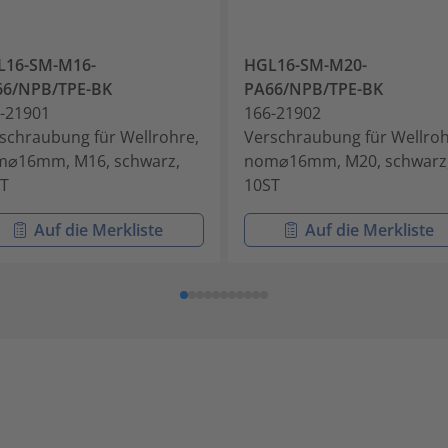
L16-SM-M16-
HGL16-SM-M20-
66/NPB/TPE-BK
PA66/NPB/TPE-BK
-21901
166-21902
schraubung für Wellrohre,
Verschraubung für Wellroh
⌀16mm, M16, schwarz,
nom⌀16mm, M20, schwarz
T
10ST
Auf die Merkliste
Auf die Merkliste