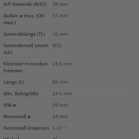
A/F Gewinde (A/F2)
38
mm
Außen ⌀ max. (OD
51
mm
max.)
Gewindelänge (TL)
16
mm
Gewindemaß (metri
M32
sch)
Kleinster Innendurc
24.5
mm
hmesser
Länge (L)
99
mm
Min. Bohrgröße
24.5
mm
NW ⌀
29
mm
Nennmaß ⌀
34
mm
Nennmaß (imperial)
1.31
"