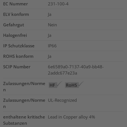
EC Nummer
231-100-4
ELV konform
Ja
Gefahrgut
Nein
Halogenfrei
Ja
IP Schutzklasse
IP66
ROHS konform
Ja
SCIP Number
6e6589a0-7137-40a9-bb48-
2addc677e23a
Zulassungen/Norme
n
Zulassungen/Norme
UL-Recognized
n
enthaltene kritische
Lead in Copper alloy
4%
Substanzen