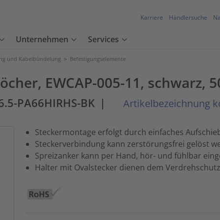
Karriere
Händlersuche
Na
Unternehmen
Services
ung und Kabelbündelung
>
Befestigungselemente
löcher, EWCAP-005-11, schwarz, 
6.5-PA66HIRHS-BK
|
Artikelbezeichnung k
Steckermontage erfolgt durch einfaches Aufschie
Steckerverbindung kann zerstörungsfrei gelöst w
Spreizanker kann per Hand, hör- und fühlbar ein
Halter mit Ovalstecker dienen dem Verdrehschut