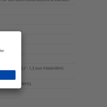
Blechstärke 0,7 - 1,3 mm PA66HIRHS
isiert (PA66HIRHS)