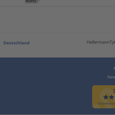
HellermannTyt
Deutschland
z
New