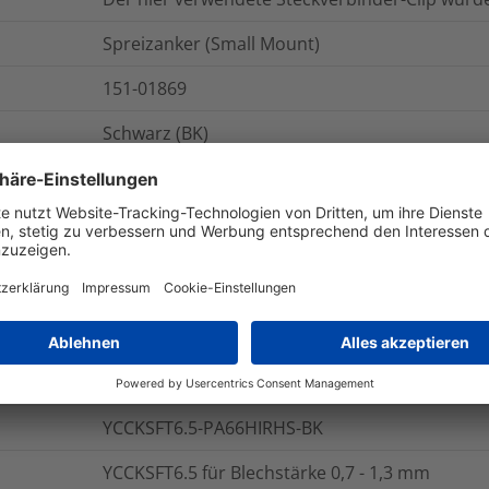
Spreizanker (Small Mount)
151-01869
Schwarz (BK)
0.0007
kg
500
ST
Beutel
Halter mit Steckeraufnahme für Rundloch mit 
schwarz
Polyamid 6.6 schlagzäh modifiziert, hitzestabil
YCCKSFT6.5-PA66HIRHS-BK
YCCKSFT6.5 für Blechstärke 0,7 - 1,3 mm