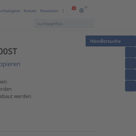
DE
0
chhaltigkeit
Kontakt
Newsletter
Händlersuche
500ST
opieren
ben
erden
gebaut werden
z