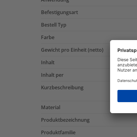
Befestigungsart
Bestell Typ
Farbe
Gewicht pro Einheit (netto)
Inhalt
Inhalt per
Kurzbeschreibung
Material
Produktbezeichnung
Produktfamilie