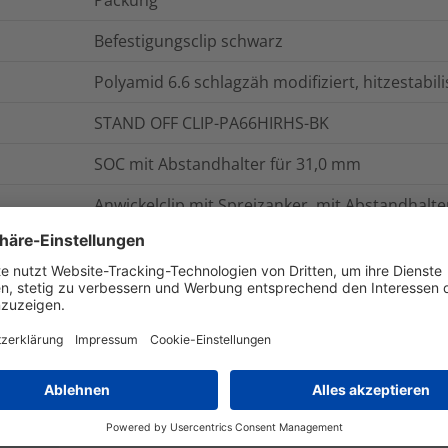
Packung
Befestigungsclip schwarz
Polyamid 6.6 schlagzäh modifiziert, hitzestabil
STAND OFF CLIP-PA66HIRHS-BK
SOC mit Abstandhalter für 31,0 mm
Anwickelclip mit Spreizanker, mit Abstandhalte
YES
STAND OFF CLIP
Nein
onen
Logistik und Verpackungsdaten
W