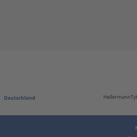
HellermannTyt
Deutschland
z