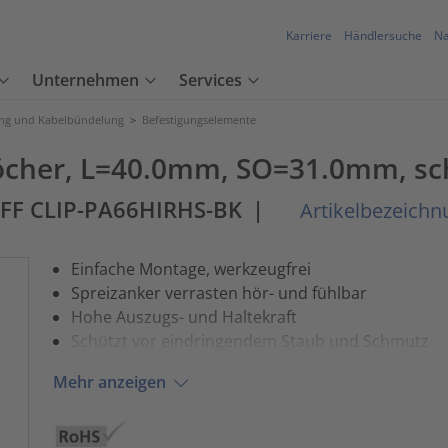
Karriere
Händlersuche
Na
Unternehmen
Services
ung und Kabelbündelung
>
Befestigungselemente
löcher, L=40.0mm, SO=31.0mm, sc
FF CLIP-PA66HIRHS-BK
|
Artikelbezeichn
Einfache Montage, werkzeugfrei
Spreizanker verrasten hör- und fühlbar
Hohe Auszugs- und Haltekraft
Schützt vor eindringendem Staub und Schmutz
Mehr anzeigen