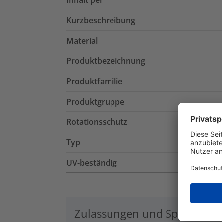
Inhalt per
Kurzbeschreibung
Material
Produktbezeichnung
Produktfamilie
Produktgruppe
Rotationsschutz
Typ
UV-beständig
Zulassungen und Spezifikati