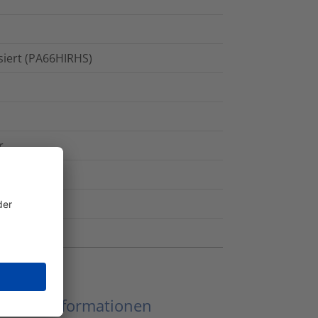
isiert (PA66HIRHS)
r
eitere Informationen