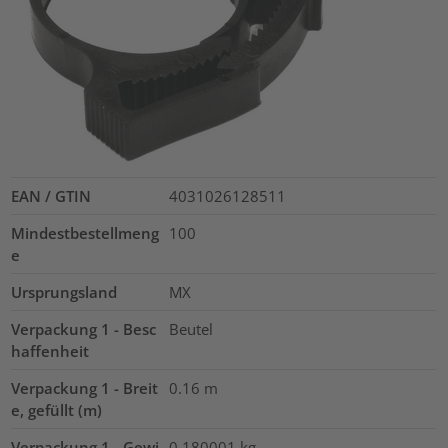
EAN / GTIN
4031026128511
Mindestbestellmeng
100
e
Ursprungsland
MX
Verpackung 1 - Besc
Beutel
haffenheit
Verpackung 1 - Breit
0.16
m
e, gefüllt (m)
Verpackung 1 - Gewi
0.180001
kg