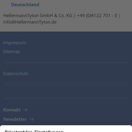
Deutschland
HellermannTyton GmbH & Co. KG | +49 (0)4122 701 - 0 |
info@HellermannTyton.de
Impressum
Sitemap
Datenschutz
Kontakt
Newsletter