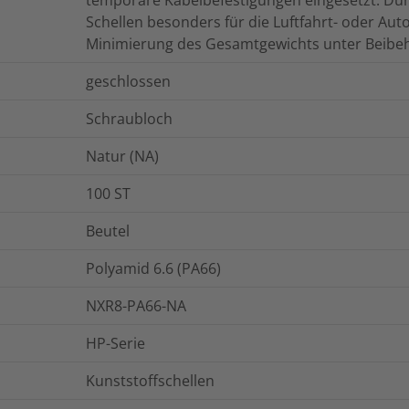
temporäre Kabelbefestigungen eingesetzt. Durc
Schellen besonders für die Luftfahrt- oder Auto
Minimierung des Gesamtgewichts unter Beibeha
geschlossen
Schraubloch
Natur (NA)
100
ST
Beutel
Polyamid 6.6 (PA66)
NXR8-PA66-NA
HP-Serie
Kunststoffschellen