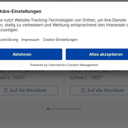
P-PA66HS-BK
H3P-PA66HS-BK
-60001
211-60002
elschelle geschlossen,
Kabelschelle geschlossen,
ax=5.0mm, ⌀4.2 mm,
Dmax=6.5mm, ⌀4.2 mm,
warz, 100ST
schwarz, 100ST
Auf die Merkliste
Auf die Merkliste