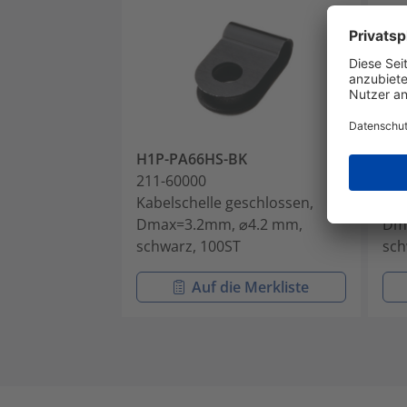
H1P-PA66HS-BK
H2
211-60000
211
Kabelschelle geschlossen,
Kab
Dmax=3.2mm, ⌀4.2 mm,
Dm
schwarz, 100ST
sch
Auf die Merkliste