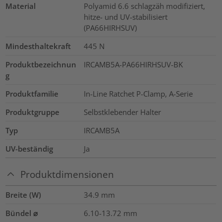
Material
Polyamid 6.6 schlagzäh modifiziert,
hitze- und UV-stabilisiert
(PA66HIRHSUV)
Mindesthaltekraft
445
N
Produktbezeichnun
IRCAMB5A-PA66HIRHSUV-BK
g
Produktfamilie
In-Line Ratchet P-Clamp, A-Serie
Produktgruppe
Selbstklebender Halter
Typ
IRCAMB5A
UV-beständig
Ja
Produktdimensionen
Breite (W)
34.9
mm
Bündel ⌀
6.10-13.72
mm