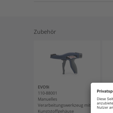
Zubehör
EVO9i
EV
110-88001
110
Manuelles
Man
Verarbeitungswerkzeug mit
Ver
Kunststoffgehäuse
Kun