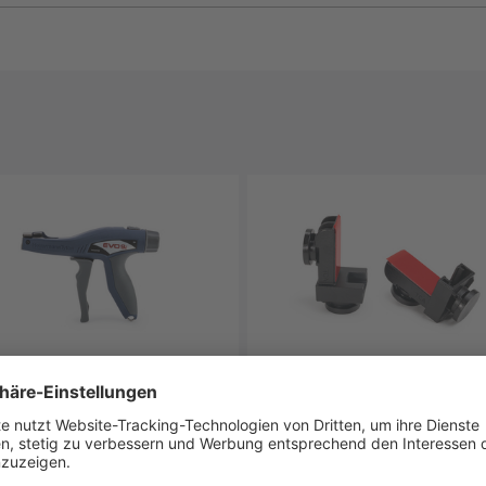
O9iSP
Frame Clamp B (Base)
-88002
133-07029
uelles
arbeitungswerkzeug mit
ststoffgehäuse