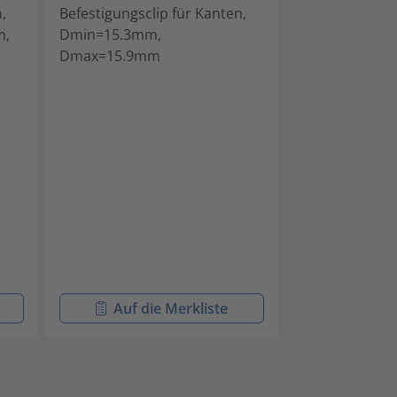
,
Befestigungsclip für Kanten,
Befestigungscl
m,
Dmin=15.3mm,
- zur Parallel
Dmax=15.9mm
- verschließba
- lösbar
Auf die Merkliste
Auf di