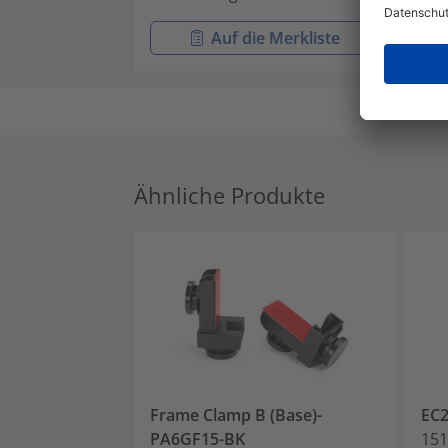
Auf die Merkliste
Ähnliche Produkte
Frame Clamp B (Base)-
EC
PA6GF15-BK
151