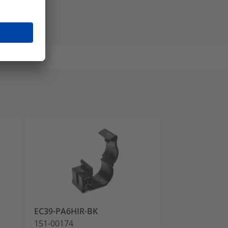
EC39-PA6HIR-BK
EC41-PA6HIR-
151-00174
151-00234