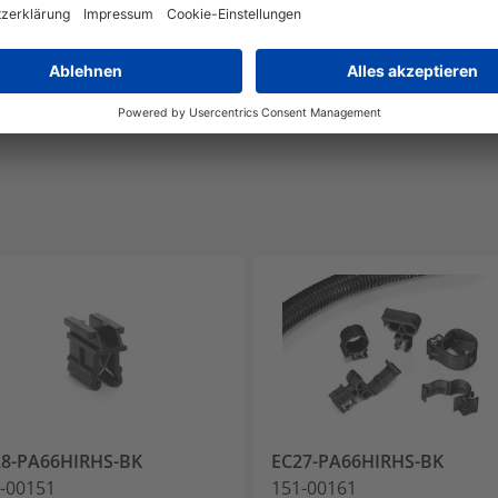
Auf die Merkliste
Auf die Merkliste
28-PA66HIRHS-BK
EC27-PA66HIRHS-BK
-00151
151-00161