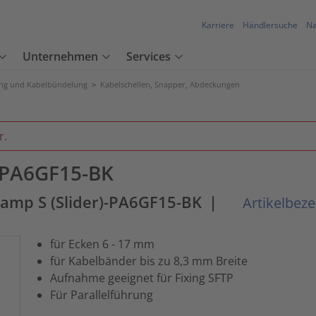
Karriere
Händlersuche
Na
Unternehmen
Services
ung und Kabelbündelung
>
Kabelschellen, Snapper, Abdeckungen
r.
)-PA6GF15-BK
lamp S (Slider)-PA6GF15-BK
|
Artikelbez
für Ecken 6 - 17 mm
für Kabelbänder bis zu 8,3 mm Breite
Aufnahme geeignet für Fixing SFTP
Für Parallelführung