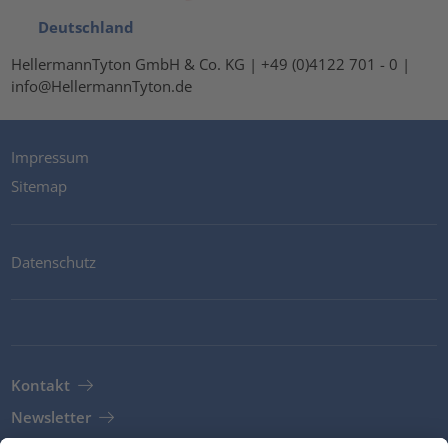
Deutschland
HellermannTyton GmbH & Co. KG | +49 (0)4122 701 - 0 |
info@HellermannTyton.de
Impressum
Sitemap
Datenschutz
Kontakt
Newsletter