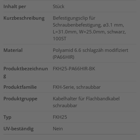
Inhalt per
Stück
Kurzbeschreibung
Befestigungsclip für
Schraubenbefestigung, ⌀3.1 mm,
L=31.0mm, W=25.0mm, schwarz,
100ST
Material
Polyamid 6.6 schlagzäh modifiziert
(PA66HIR)
Produktbezeichnun
FKH25-PA66HIR-BK
g
Produktfamilie
FKH-Serie, schraubbar
Produktgruppe
Kabelhalter für Flachbandkabel
schraubbar
Typ
FKH25
UV-beständig
Nein