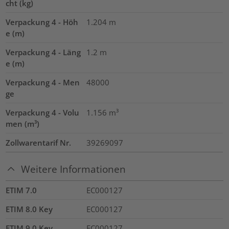
cht (kg)
Verpackung 4 - Höh
1.204
m
e (m)
Verpackung 4 - Läng
1.2
m
e (m)
Verpackung 4 - Men
48000
ge
Verpackung 4 - Volu
1.156
m³
men (m³)
Zollwarentarif Nr.
39269097
Weitere Informationen
ETIM 7.0
EC000127
ETIM 8.0 Key
EC000127
ETIM 9.0 Key
EC000127