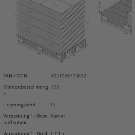
EAN / GTIN
4031026773032
Mindestbestellmeng
100
e
Ursprungsland
PL
Verpackung 1 - Besc
Karton
haffenheit
Verpackung 1 - Breit
0.09
m