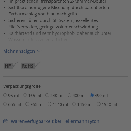
Im praktischen, transparenten 2-Kammer-Beutel
Sichtbare homogene Mischung durch patentierten
powered by
Usercentrics Consent Management Platform
Farbumschlag von blau nach grün
Sicheres Füllen durch SF-System, exzellentes
Fließverhalten, geringe Volumenschwindung
Kalthärtend und sehr hydrophob, daher auch unter
Wassereinfluss zu verarbeiten
Mehr anzeigen
Verpackungsgröße
95 ml
165 ml
240 ml
400 ml
490 ml
655 ml
955 ml
1140 ml
1450 ml
1950 ml
Warenverfügbarkeit bei HellermannTyton