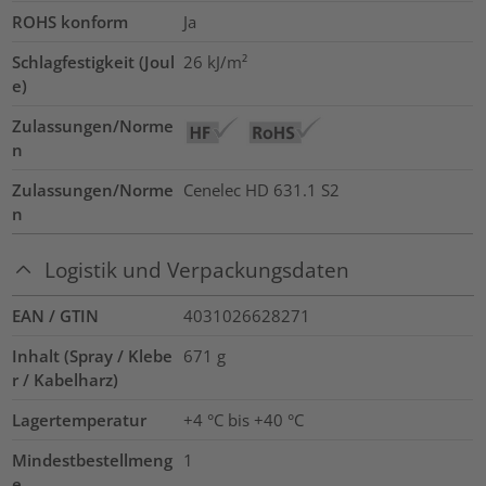
ROHS konform
Ja
Schlagfestigkeit (Joul
26 kJ/m²
e)
Zulassungen/Norme
n
Zulassungen/Norme
Cenelec HD 631.1 S2
n
Logistik und Verpackungsdaten
EAN / GTIN
4031026628271
Inhalt (Spray / Klebe
671
g
r / Kabelharz)
Lagertemperatur
+4 °C bis +40 °C
Mindestbestellmeng
1
e