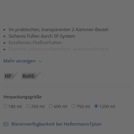
Im praktischen, transparenten 2-Kammer-Beutel
Sicheres Füllen durch SF-System
Exzellentes Fließverhalten
Elastisch, vibrationsdämpfend, wiederentfernbar
Mehr anzeigen
Verpackungsgröße
180 ml
250 ml
600 ml
750 ml
1200 ml
Warenverfügbarkeit bei HellermannTyton