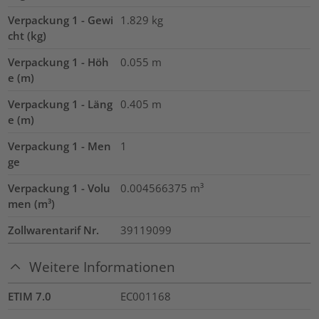
Verpackung 1 - Gewi
1.829
kg
cht (kg)
Verpackung 1 - Höh
0.055
m
e (m)
Verpackung 1 - Läng
0.405
m
e (m)
Verpackung 1 - Men
1
ge
Verpackung 1 - Volu
0.004566375
m³
men (m³)
Zollwarentarif Nr.
39119099
Weitere Informationen
ETIM 7.0
EC001168