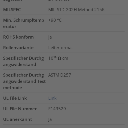
MILSPEC
MIL-STD-202H Method 215K
Min. Schrumpftemp
+90 °C
eratur
ROHS konform
Ja
Rollenvariante
Leiterformat
Spezifischer Durchg
10¹⁶ Ω cm
angswiderstand
Spezifischer Durchg
ASTM D257
angswiderstand Test
methode
UL File Link
Link
UL File Nummer
E143529
UL anerkannt
Ja