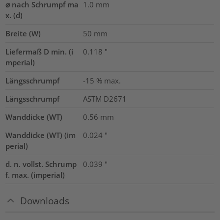
⌀ nach Schrumpf ma
1.0
mm
x. (d)
Breite (W)
50
mm
Liefermaß D min. (i
0.118
"
mperial)
Längsschrumpf
-15 % max.
Längsschrumpf
ASTM D2671
Wanddicke (WT)
0.56
mm
Wanddicke (WT) (im
0.024
"
perial)
d. n. vollst. Schrump
0.039
"
f. max. (imperial)
Downloads