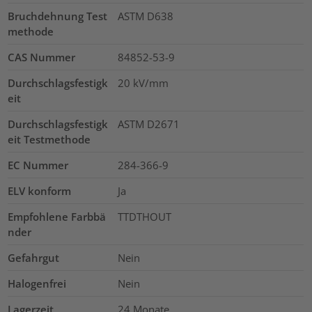
Bruchdehnung Test
ASTM D638
methode
CAS Nummer
84852-53-9
Durchschlagsfestigk
20
kV/mm
eit
Durchschlagsfestigk
ASTM D2671
eit Testmethode
EC Nummer
284-366-9
ELV konform
Ja
Empfohlene Farbbä
TTDTHOUT
nder
Gefahrgut
Nein
Halogenfrei
Nein
Lagerzeit
24 Monate