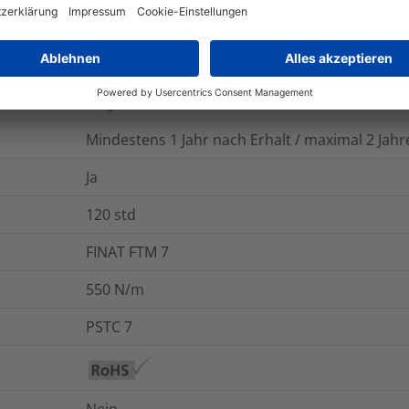
Nein
Nein
Acryl
Mindestens 1 Jahr nach Erhalt / maximal 2 Ja
Ja
120
std
FINAT FTM 7
550 N/m
PSTC 7