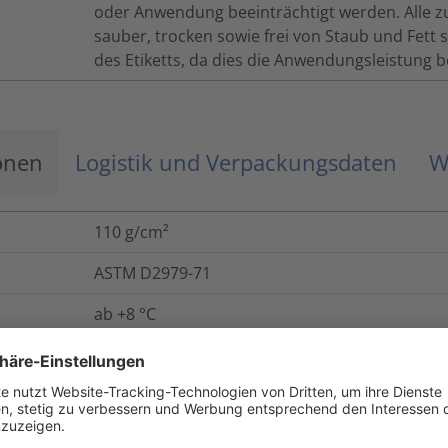
oder Anwendung beeinträchtigt werden. Alle 
sauber, trocken sowie frei von Staub und Fett s
des Etiketts, da dies die Anwendungsleistung b
onen
Logistik und Verpackungsdaten
W
110
g/cm²
ASTM D2979-71
ab +8 °C
-40 °C bis +80 °C
-40 °C bis +80 °C
Ja