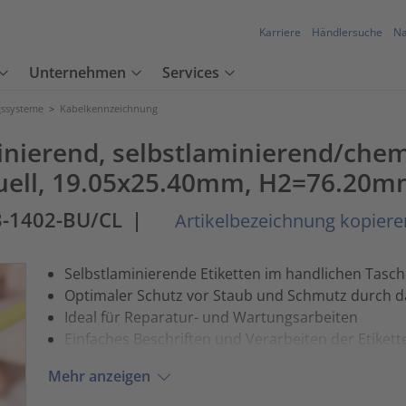
Karriere
Händlersuche
Na
Unternehmen
Services
ssysteme
>
Kabelkennzeichnung
minierend, selbstlaminierend/chem
uell, 19.05x25.40mm, H2=76.20m
-1402-BU/CL
|
Artikelbezeichnung kopiere
Selbstlaminierende Etiketten im handlichen Tas
Optimaler Schutz vor Staub und Schmutz durch 
Ideal für Reparatur- und Wartungsarbeiten
Einfaches Beschriften und Verarbeiten der Etikett
Mehr anzeigen