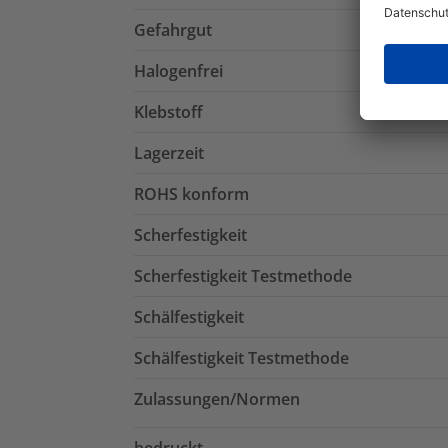
Gefahrgut
Halogenfrei
Klebstoff
Lagerzeit
ROHS konform
Scherfestigkeit
Scherfestigkeit Testmethode
Schälfestigkeit
Schälfestigkeit Testmethode
Zulassungen/Normen