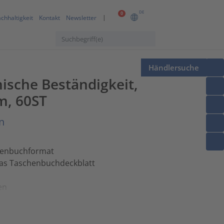
DE
0
chhaltigkeit
Kontakt
Newsletter
Händlersuche
ische Beständigkeit,
m, 60ST
n
chenbuchformat
das Taschenbuchdeckblatt
en