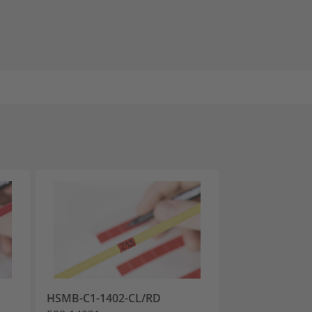
HSMB-C1-1402-CL/RD
HSMB-C1-140