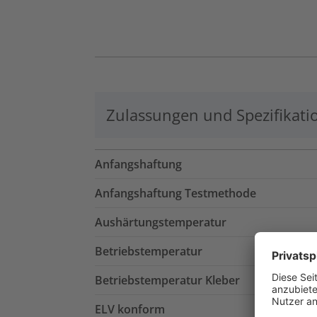
Zulassungen und Spezifikati
Anfangshaftung
Anfangshaftung Testmethode
Aushärtungstemperatur
Betriebstemperatur
Betriebstemperatur Kleber
ELV konform