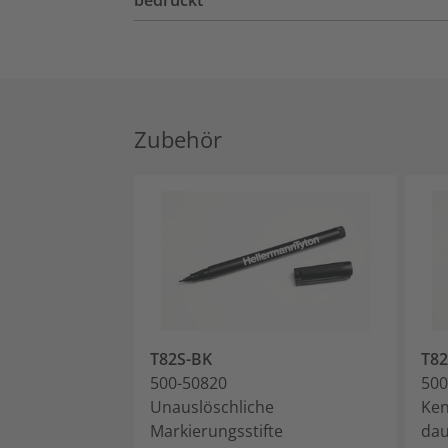
bedruckt
Zubehör
T82S-BK
T8
500-50820
500
Unauslöschliche
Ken
Markierungsstifte
dau