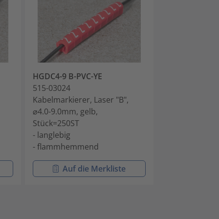
HGDC4-9 B-PVC-YE
HGDC4-9 C-PV
515-03024
515-03034
Kabelmarkierer, Laser "B",
Kabelmarkierer
⌀4.0-9.0mm, gelb,
⌀4.0-9.0mm, ge
Stück=250ST
Stück=250ST
- langlebig
- langlebig
- flammhemmend
- flammhemm
Auf die Merkliste
Auf di