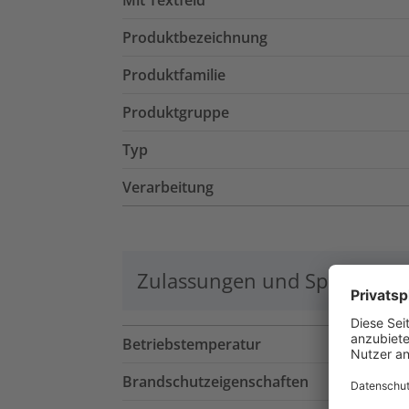
Mit Textfeld
Produktbezeichnung
Produktfamilie
Produktgruppe
Typ
Verarbeitung
Zulassungen und Spezifikati
Betriebstemperatur
Brandschutzeigenschaften