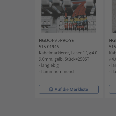
HGDC4-9 .-PVC-YE
HGD
515-01946
515
Kabelmarkierer, Laser ".", ⌀4.0-
Kab
9.0mm, gelb, Stück=250ST
⌀4.
- langlebig
- l
- flammhemmend
- 
Auf die Merkliste