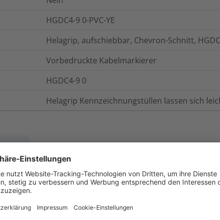
Nein
HGDC4-9 0-PVC-YE
Helagrip, aufschiebbar, Chevron-Schnitt, HGD
Vorbedruckte Kabelmarkierer
HGDC4-9 0
Helagrip Kennzeichnungstüllen lassen sich leic
onen
Logistik und Verpackungsdaten
W
-65 °C bis +105 °C, kurzfristig bis +135 °C
UL94 V0 (3 mm)