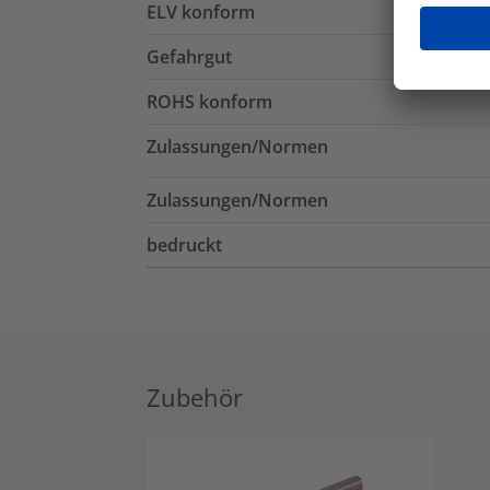
ELV konform
Gefahrgut
ROHS konform
Zulassungen/Normen
Zulassungen/Normen
bedruckt
Zubehör