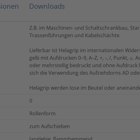
sionen
Downloads
Z.B. im Maschinen- und Schaltschrankbau, Sta
Trassenführungen und Kabelschächte.
Lieferbar ist Helagrip im internationalen Wide
gelb mit Aufdrucken 0–9, A–Z, +, -, /, Punkt, ⏚.
oder mehrstellig bedruckt und ohne Aufdruck li
sich die Verwendung des Aufziehdorns AD ode
Helagrip werden lose im Beutel oder aneinande
0
Rollenform
zum Aufschieben
langlebig, flammhemmend