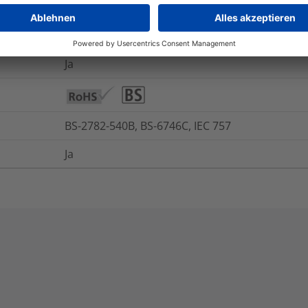
Ja
Nein
Ja
BS-2782-540B, BS-6746C, IEC 757
Ja