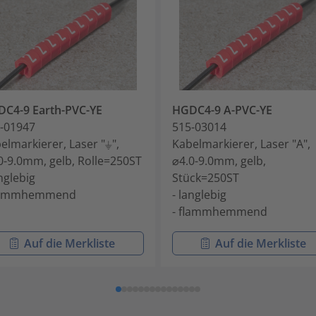
C4-9 Earth-PVC-YE
HGDC4-9 A-PVC-YE
-01947
515-03014
elmarkierer, Laser "⏚",
Kabelmarkierer, Laser "A",
0-9.0mm, gelb, Rolle=250ST
⌀4.0-9.0mm, gelb,
anglebig
Stück=250ST
flammhemmend
- langlebig
- flammhemmend
Auf die Merkliste
Auf die Merkliste