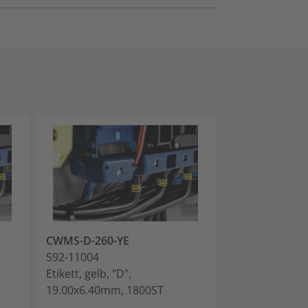
CWMS-D-260-YE
CWMS-E-260-Y
592-11004
592-11005
Etikett, gelb, "D",
Etikett, gelb, "E
19.00x6.40mm, 1800ST
19.00x6.40mm