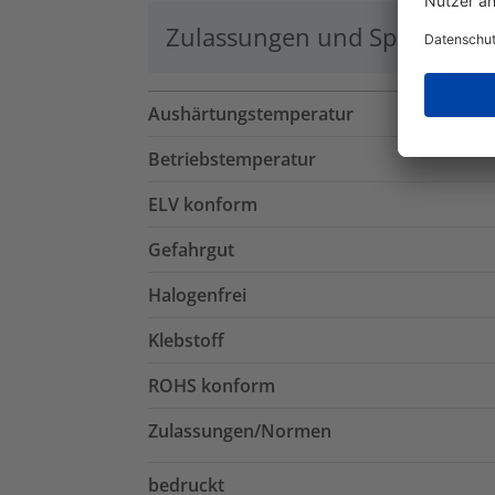
Zulassungen und Spezifikati
Aushärtungstemperatur
Betriebstemperatur
ELV konform
Gefahrgut
Halogenfrei
Klebstoff
ROHS konform
Zulassungen/Normen
bedruckt