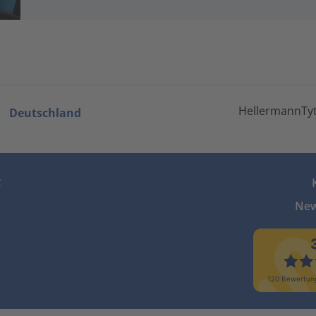
HellermannTyt
Deutschland
z
New