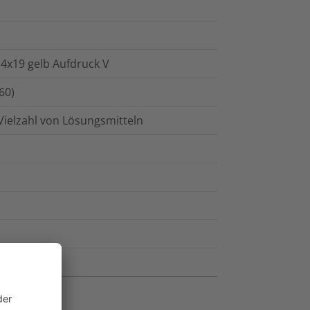
4x19 gelb Aufdruck V
60)
Vielzahl von Lösungsmitteln