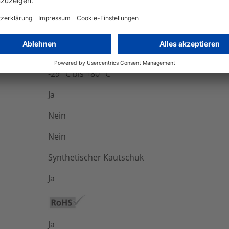
onen
Logistik und Verpackungsdaten
W
ab +10 °C
-29 °C bis +80 °C
Ja
Nein
Nein
Synthetischer Kautschuk
Ja
Ja