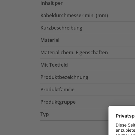
Inhalt per
Kabeldurchmesser min. (mm)
Kurzbeschreibung
Material
Material chem. Eigenschaften
Mit Textfeld
Produktbezeichnung
Produktfamilie
Produktgruppe
Typ