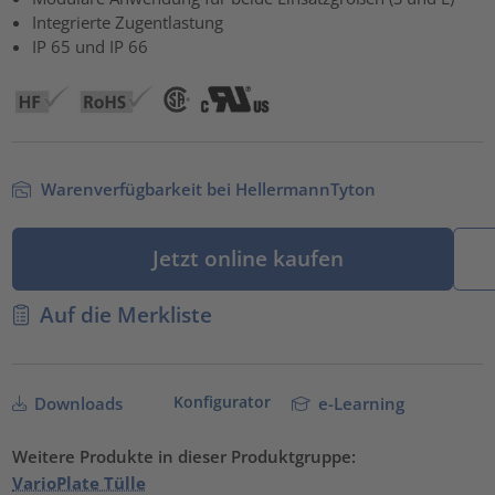
powered by
Usercentrics Consent Management Platform
Integrierte Zugentlastung
IP 65 und IP 66
Warenverfügbarkeit bei HellermannTyton
Jetzt online kaufen
Auf die Merkliste
Konfigurator
Downloads
e-Learning
Weitere Produkte in dieser Produktgruppe:
VarioPlate Tülle