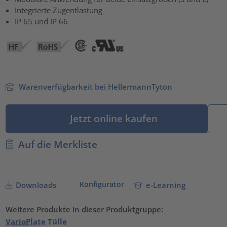
powered by
Usercentrics Consent Management Platform
Integrierte Zugentlastung
IP 65 und IP 66
Warenverfügbarkeit bei HellermannTyton
Jetzt online kaufen
Auf die Merkliste
Konfigurator
Downloads
e-Learning
Weitere Produkte in dieser Produktgruppe:
VarioPlate Tülle