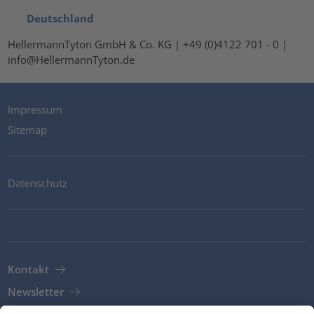
Deutschland
HellermannTyton GmbH & Co. KG | +49 (0)4122 701 - 0 |
info@HellermannTyton.de
Impressum
Sitemap
Datenschutz
Kontakt
Newsletter