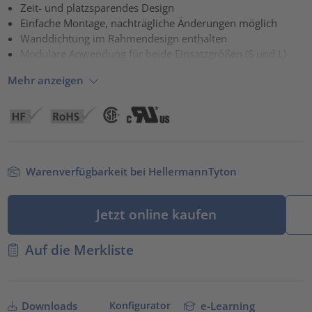
Akzeptieren
Zeit- und platzsparendes Design
Einfache Montage, nachträgliche Änderungen möglich
powered by
Usercentrics Consent Management Platform
Wanddichtung im Rahmendesign enthalten
Modulare Anwendung für beide Einsatzgrößen (S und L)
Mehr anzeigen
Warenverfügbarkeit bei HellermannTyton
Jetzt online kaufen
Auf die Merkliste
Konfigurator
Downloads
e-Learning