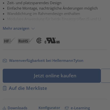
Akzeptieren
Zeit- und platzsparendes Design
Einfache Montage, nachträgliche Änderungen möglich
powered by
Usercentrics Consent Management Platform
Wanddichtung im Rahmendesign enthalten
Modulare Anwendung für beide Einsatzgrößen (S und L)
Mehr anzeigen
Warenverfügbarkeit bei HellermannTyton
Jetzt online kaufen
Auf die Merkliste
Konfigurator
Downloads
e-Learning