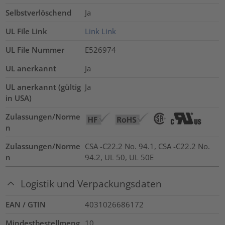
Selbstverlöschend
Ja
UL File Link
Link
Link
UL File Nummer
E526974
UL anerkannt
Ja
UL anerkannt (gültig
Ja
in USA)
Zulassungen/Norme
n
Zulassungen/Norme
CSA -C22.2 No. 94.1, CSA -C22.2 No.
n
94.2, UL 50, UL 50E
Logistik und Verpackungsdaten
EAN / GTIN
4031026686172
Mindestbestellmeng
10