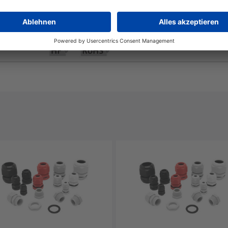
unbegrenzt
Ja