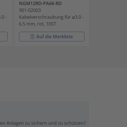
NGM12RD-PA66-RD
NGM12WE-PA
901-02003
901-02004
.0 -
Kabelverschraubung für ⌀3.0 -
Kabelverschra
6.5 mm, rot, 10ST
6.5 mm, weiß,
Auf die Merkliste
Auf di
chen Anlagen zu sichern und zu schützen?