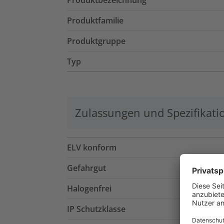
Produktbezeichnung
Produktfamilie
Produktgruppe
Typ
Zulassungen und Spezifikati
ELV konform
Gefahrgut
Halogenfrei
IP Schutzklasse