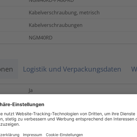
NGM40RD-PA66-RD
Kabelverschraubung, metrisch
Kabelverschraubungen
NGM40RD
onen
Logistik und Verpackungsdaten
W
Ja
Nein
Ja
IP68