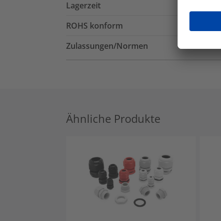
Lagerzeit
ROHS konform
Zulassungen/Normen
Ähnliche Produkte