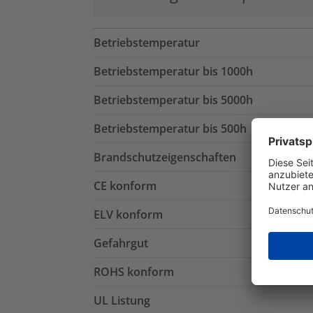
Betriebstemperatur
Betriebstemperatur bis 1000h
Betriebstemperatur bis 5000h
Betriebstemperatur bis 500h
Brandschutzeigenschaften
CE konform
ELV konform
Gefahrgut
ROHS konform
UL Listung