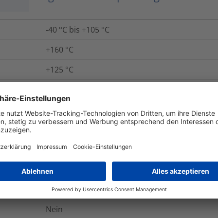
-40 °C bis +105 °C
+160 °C
+125 °C
+165 °C
UL94 HB
Nein
Ja
Nein
Ja
Nein