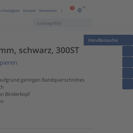
DE
0
chhaltigkeit
Kontakt
Newsletter
Händlersuche
1mm, schwarz, 300ST
pieren
g aufgrund geringen Bandquerschnittes
ch
an Binderkopf
en