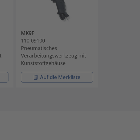
MK9P
MK9P w/ Upper
110-09100
110-09110
Pneumatisches
Pneumatische
t
Verarbeitungswerkzeug mit
Verarbeitungs
Kunststoffgehäuse
Kunststoffgeh
Auf die Merkliste
Auf di