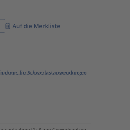
n
Auf die Merkliste
aufnahme, für Schwerlastanwendungen
olzenaufnahme für 8 mm Gewindebolzen