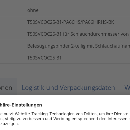
ohne
T50SVCOC25-31-PA66HS/PA66HIRHS-BK
T50SVCOC25-31 für Schlauchdurchmesser von 
Befestigungsbinder 2-teilig mit Schlauchaufna
T50SVCOC25-31
onen
Logistik und Verpackungsdaten
W
-40 °C bis +105 °C
UL94 HB