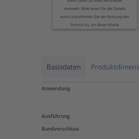
kann Daten zu Ihren Aktivitäten
sammeln. Bitte lesen Sie die Details
durch und stimmen Sie der Nutzung des
Service zu, um diese Inhalte
anzuzeigen.
Mehr Informationen
Basisdaten
Akzeptieren
Produktdimen
powered by
Usercentrics Consent
Management Platform
Anwendung
Ausführung
Bandverschluss