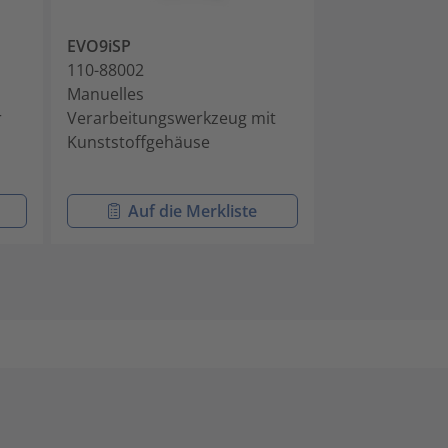
EVO9iSP
MK10-SB
110-88002
110-10001
Manuelles
Manuelles
r
Verarbeitungswerkzeug mit
Verarbeitungs
Kunststoffgehäuse
Kabelbinder mi
Kopfgeometri
Auf die Merkliste
Auf di