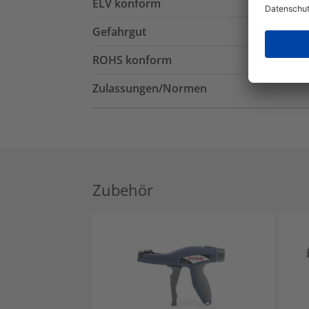
ELV konform
Gefahrgut
ROHS konform
Zulassungen/Normen
Zubehör