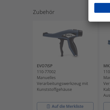
Zubehör
EVO7iSP
MK
110-77002
110
Manuelles
Man
Verarbeitungswerkzeug mit
Ver
Kunststoffgehäuse
Kab
Aus
Auf die Merkliste