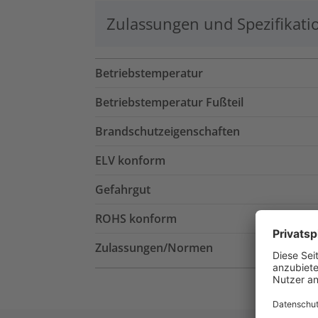
Zulassungen und Spezifikati
Betriebstemperatur
Betriebstemperatur Fußteil
Brandschutzeigenschaften
ELV konform
Gefahrgut
ROHS konform
Zulassungen/Normen