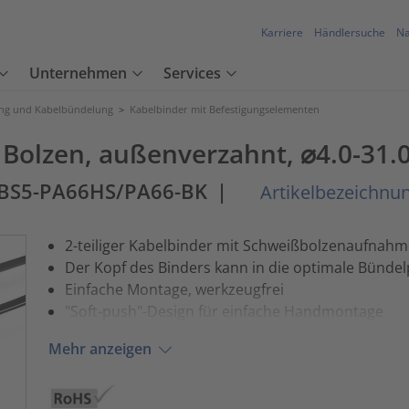
Karriere
Händlersuche
Na
Unternehmen
Services
ung und Kabelbündelung
>
Kabelbinder mit Befestigungselementen
 Bolzen, außenverzahnt, ⌀4.0-31
SBS5-PA66HS/PA66-BK
|
Artikelbezeichnu
2-teiliger Kabelbinder mit Schweißbolzenaufnahm
Der Kopf des Binders kann in die optimale Bünde
Einfache Montage, werkzeugfrei
"Soft-push"-Design für einfache Handmontage
Mehr anzeigen