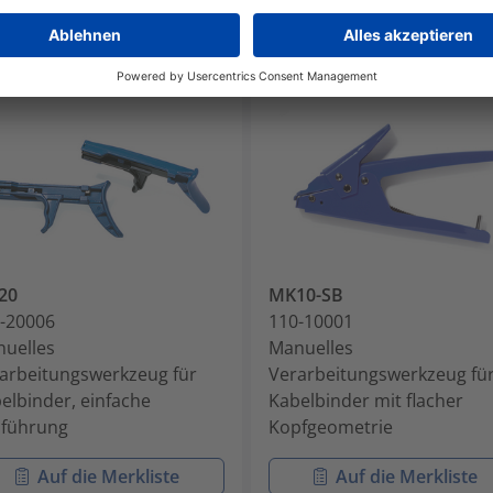
20
MK10-SB
-20006
110-10001
uelles
Manuelles
arbeitungswerkzeug für
Verarbeitungswerkzeug fü
elbinder, einfache
Kabelbinder mit flacher
führung
Kopfgeometrie
Auf die Merkliste
Auf die Merkliste