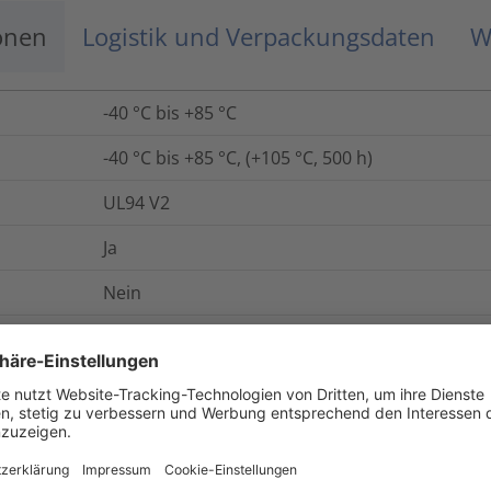
onen
Logistik und Verpackungsdaten
W
-40 °C bis +85 °C
-40 °C bis +85 °C, (+105 °C, 500 h)
UL94 V2
Ja
Nein
Ja