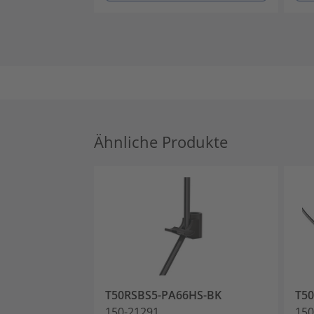
Ähnliche Produkte
T50RSBS5-PA66HS-BK
T5
150-21291
150