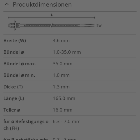
Produktdimensionen
Breite (W)
4.6
mm
Bündel ⌀
1.0-35.0
mm
Bündel ⌀ max.
35.0
mm
Bündel ⌀ min.
1.0
mm
Dicke (T)
1.3
mm
Länge (L)
165.0
mm
Teller ⌀
16.0
mm
für ⌀ Befestigungslo
6.3 - 7.0 mm
ch (FH)
für Blechstärke min
0.7 - 7 mm