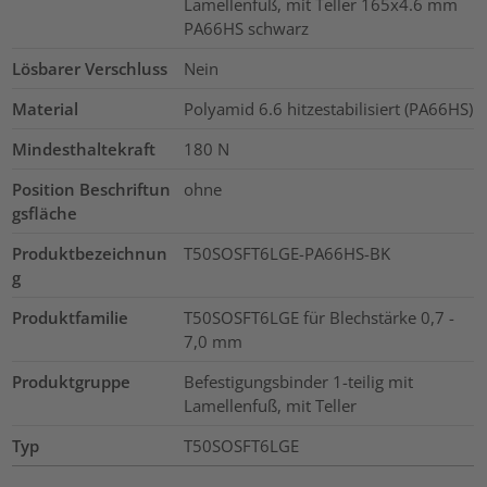
Lamellenfuß, mit Teller 165x4.6 mm
PA66HS schwarz
Lösbarer Verschluss
Nein
Material
Polyamid 6.6 hitzestabilisiert (PA66HS)
Mindesthaltekraft
180
N
Position Beschriftun
ohne
gsfläche
Produktbezeichnun
T50SOSFT6LGE-PA66HS-BK
g
Produktfamilie
T50SOSFT6LGE für Blechstärke 0,7 -
7,0 mm
Produktgruppe
Befestigungsbinder 1-teilig mit
Lamellenfuß, mit Teller
Typ
T50SOSFT6LGE