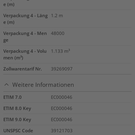
e (m)
Verpackung 4 - Läng
1.2
m
e (m)
Verpackung 4 - Men
48000
ge
Verpackung 4 - Volu
1.133
m³
men (m³)
Zollwarentarif Nr.
39269097
Weitere Informationen
ETIM 7.0
EC000046
ETIM 8.0 Key
EC000046
ETIM 9.0 Key
EC000046
UNSPSC Code
39121703