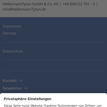
HellermannTyton GmbH & Co. KG | +49 (0)4122 701 - 0 |
info@HellermannTyton.de
Impressum
Sitemap
Datenschutz
Kontakt
Newsletter
AGB