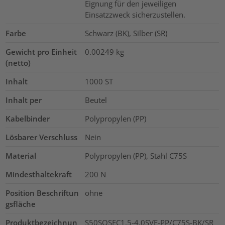
Eignung für den jeweiligen
Einsatzzweck sicherzustellen.
Farbe
Schwarz (BK), Silber (SR)
Gewicht pro Einheit
0.00249
kg
(netto)
Inhalt
1000
ST
Inhalt per
Beutel
Kabelbinder
Polypropylen (PP)
Lösbarer Verschluss
Nein
Material
Polypropylen (PP), Stahl C75S
Mindesthaltekraft
200
N
Position Beschriftun
ohne
gsfläche
Produktbezeichnun
S50SOSEC1.5-4.0SVE-PP/C75S-BK/SR