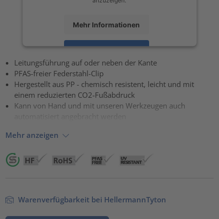
Mehr Informationen
Akzeptieren
Leitungsführung auf oder neben der Kante
powered by
Usercentrics Consent Management Platform
PFAS-freier Federstahl-Clip
Hergestellt aus PP - chemisch resistent, leicht und mit
einem reduzierten CO2-Fußabdruck
Kann von Hand und mit unseren Werkzeugen auch
automatisiert angebracht werden
Mehr anzeigen
Warenverfügbarkeit bei HellermannTyton