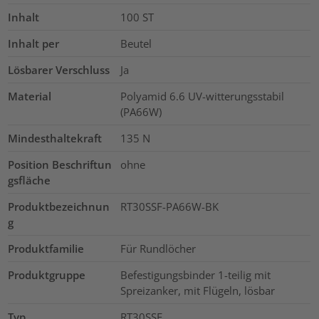
Inhalt
100
ST
Inhalt per
Beutel
Lösbarer Verschluss
Ja
Material
Polyamid 6.6 UV-witterungsstabil
(PA66W)
Mindesthaltekraft
135
N
Position Beschriftun
ohne
gsfläche
Produktbezeichnun
RT30SSF-PA66W-BK
g
Produktfamilie
Für Rundlöcher
Produktgruppe
Befestigungsbinder 1-teilig mit
Spreizanker, mit Flügeln, lösbar
Typ
RT30SSF