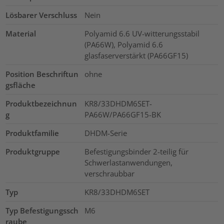
Lösbarer Verschluss
Nein
Material
Polyamid 6.6 UV-witterungsstabil
(PA66W), Polyamid 6.6
glasfaserverstärkt (PA66GF15)
Position Beschriftun
ohne
gsfläche
Produktbezeichnun
KR8/33DHDM6SET-
g
PA66W/PA66GF15-BK
Produktfamilie
DHDM-Serie
Produktgruppe
Befestigungsbinder 2-teilig für
Schwerlastanwendungen,
verschraubbar
Typ
KR8/33DHDM6SET
Typ Befestigungssch
M6
raube