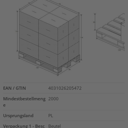
EAN / GTIN
4031026205472
Mindestbestellmeng
2000
e
Ursprungsland
PL
Verpackung 1 - Besc
Beutel