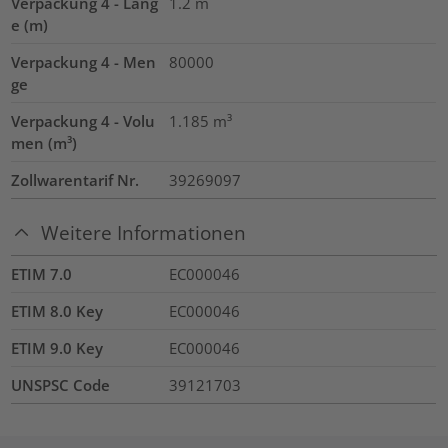
Verpackung 4 - Läng
1.2
m
e (m)
Verpackung 4 - Men
80000
ge
Verpackung 4 - Volu
1.185
m³
men (m³)
Zollwarentarif Nr.
39269097
Weitere Informationen
ETIM 7.0
EC000046
ETIM 8.0 Key
EC000046
ETIM 9.0 Key
EC000046
UNSPSC Code
39121703