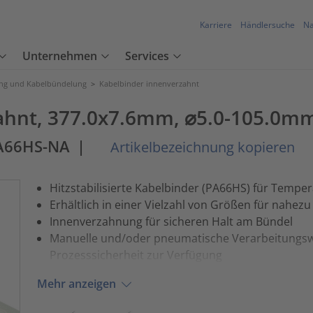
Karriere
Händlersuche
Na
Unternehmen
Services
ung und Kabelbündelung
>
Kabelbinder innenverzahnt
ahnt, 377.0x7.6mm, ⌀5.0-105.0mm
A66HS-NA
|
Artikelbezeichnung kopieren
Hitzstabilisierte Kabelbinder (PA66HS) für Temper
Erhältlich in einer Vielzahl von Größen für nahe
Innenverzahnung für sicheren Halt am Bündel
Manuelle und/oder pneumatische Verarbeitungsw
Prozesssicherheit zur Verfügung
Mehr anzeigen