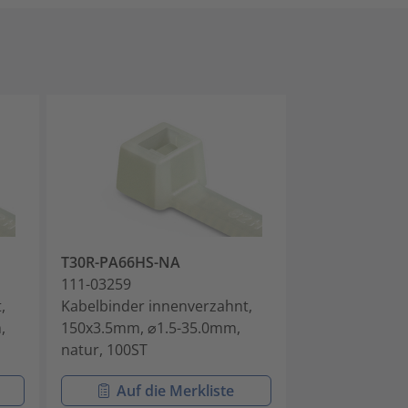
T30R-PA66HS-NA
T30L-PA66HS
111-03259
111-03459
,
Kabelbinder innenverzahnt,
Kabelbinder i
,
150x3.5mm, ⌀1.5-35.0mm,
198x3.5mm, ⌀
natur, 100ST
natur, 100ST
Auf die Merkliste
Auf di