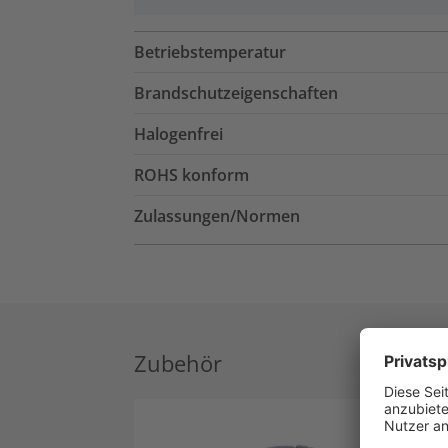
Betriebstemperatur
Brandschutzeigenschaften
Halogenfrei
ROHS konform
Zulassungen/Normen
Zubehör