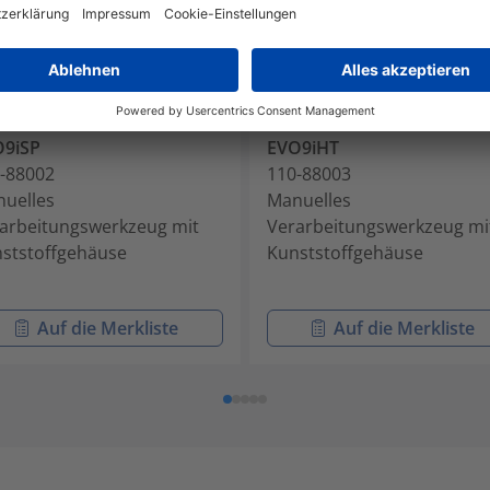
O9iSP
EVO9iHT
-88002
110-88003
uelles
Manuelles
arbeitungswerkzeug mit
Verarbeitungswerkzeug mi
ststoffgehäuse
Kunststoffgehäuse
Auf die Merkliste
Auf die Merkliste