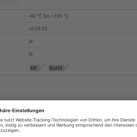
-40 °C bis +105 °C
UL94 V2
Ja
Ja