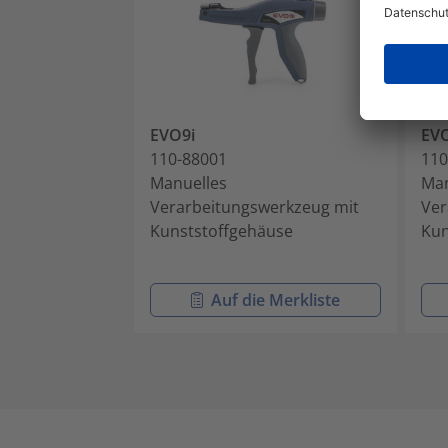
EVO9i
EV
110-88001
110
Manuelles
Man
Verarbeitungswerkzeug mit
Ver
Kunststoffgehäuse
Kun
Auf die Merkliste